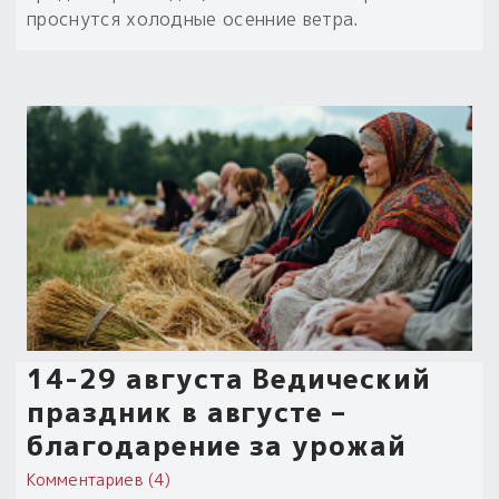
проснутся холодные осенние ветра.
Пыльный сундучок
большое обновление
Товары со скидкой
Новинки
Товары недели
Безоплатная доставка
на заказ от 4 тыс. руб. со скидкой
Оберег в подарок
к заказу от 3 тыс. руб.
14-29 августа Ведический
праздник в августе –
благодарение за урожай
Комментариев (4)