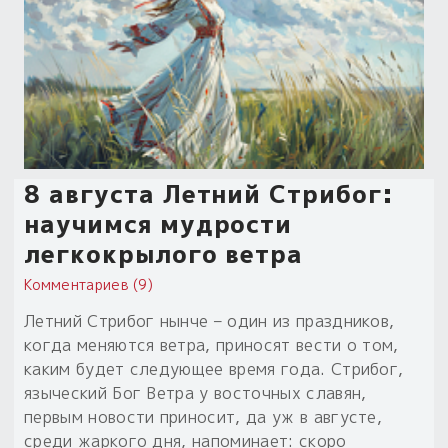
Обереги для дома и машины
Об авторе и издательстве
Предметы
Гадание он-лайн
Обрядовые предметы
Наборы для книг
Магические наборы
Расходные материалы
Приложение для гадания
Электронные книги
Для алтаря
Готовые заговоры и обряды
30 вариантов раскладов по системе Рез Рода:
Сундучок
Новые книги
Расходные материалы
в лавке!
8 августа Летний Стрибог:
С чего начать?
научимся мудрости
легкокрылого ветра
«Резы Рода. Нежиты» и «Резы
Рода.Духи-Хозяева» с колодами
Комментариев (9)
толковники со значениями, раскладами,
Летний Стрибог нынче – один из праздников,
толкованиями колод
когда меняются ветра, приносят вести о том,
каким будет следующее время года. Стрибог,
Узнать
языческий Бог Ветра у восточных славян,
первым новости приносит, да уж в августе,
среди жаркого дня, напоминает: скоро