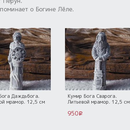
 Перун.
поминает о Богине Лёле.
Бога Даждьбога.
Кумир Бога Сварога.
ой мрамор. 12,5 см
Литьевой мрамор. 12,5 см
950
i