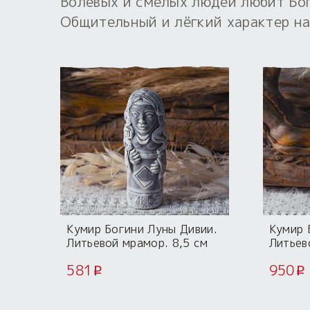
Волевых и смелых людей любит Бог
Общительный и лёгкий характер на
Кумир Богини Луны Дивии.
Кумир 
Литьевой мрамор. 8,5 см
Литьев
581
950
i
i