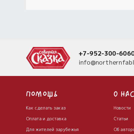
+7-952-300-606
info@northernfabl
Помощь
О на
Как сделать заказ
Новости
Оплата и доставка
Статьи
Для жителей зарубежья
Об автор