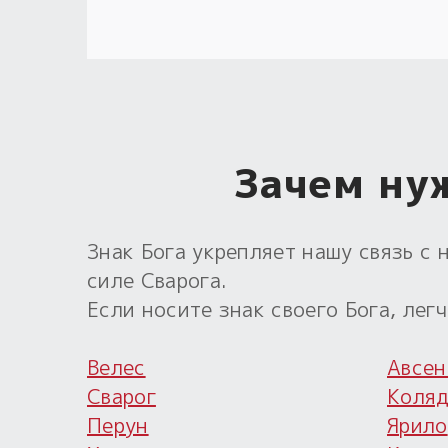
Зачем ну
Знак Бога укрепляет нашу связь с
силе Сварога.
Если носите знак своего Бога, лег
Велес
Авсен
Сварог
Коля
Перун
Ярило