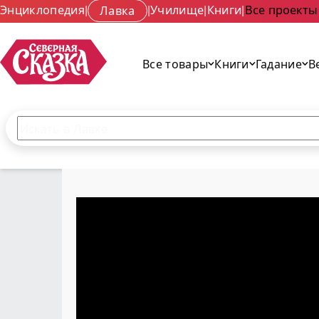
Энциклопедия
|
Лавка
|
Училище
|
Книги
|
Все проекты
Все товары
Книги
Гадание
В
Поиск по сайту
Введите текст и нажмите кнопку «Найти», чтобы 