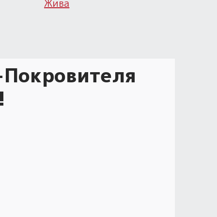
Жива
-Покровителя
!