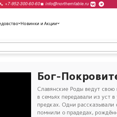
+7-952-300-60-60
info@northernfable.ru
едовство
Новинки и Акции
выполнить поиск.
Бог-Покровит
Славянские Роды ведут свою 
в семьях передавали из уст в
предках. Одни рассказывали 
помнили о прадедах, рождённ