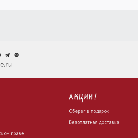
0
e.ru
с
Акции!
Оберег в подарок
Безоплатная доставка
ском праве