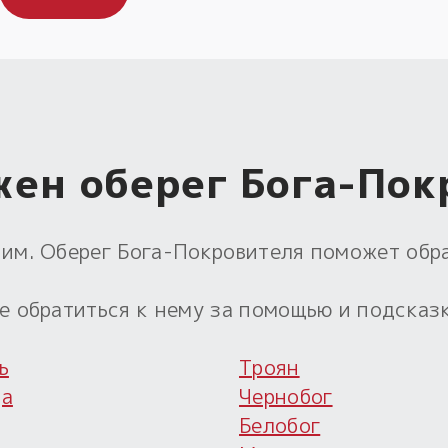
жен оберег Бога-Пок
 ним. Оберег Бога-Покровителя поможет обр
че обратиться к нему за помощью и подсказ
ь
Троян
да
Чернобог
Белобог