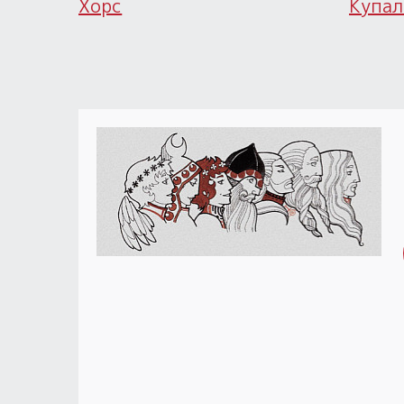
Хорс
Купал