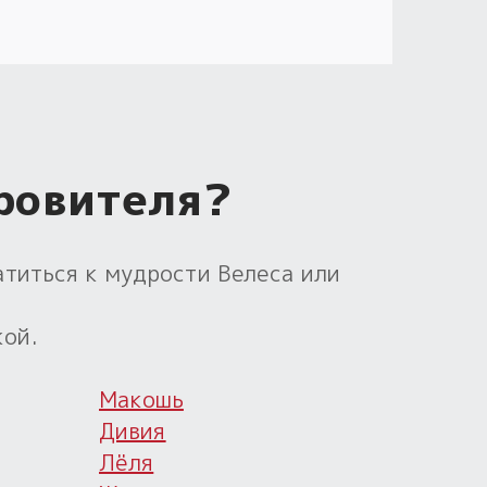
ровителя?
атиться к мудрости Велеса или
кой.
Макошь
Дивия
Лёля