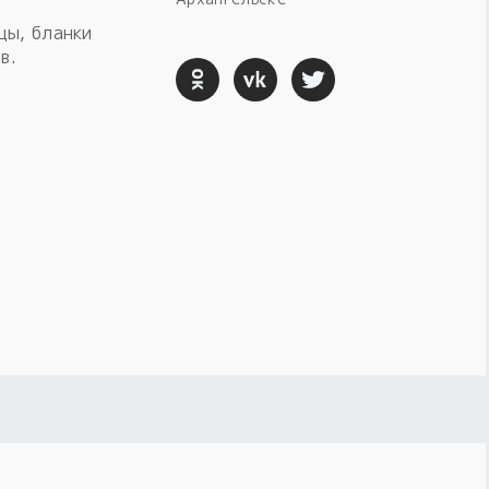
цы, бланки
в.