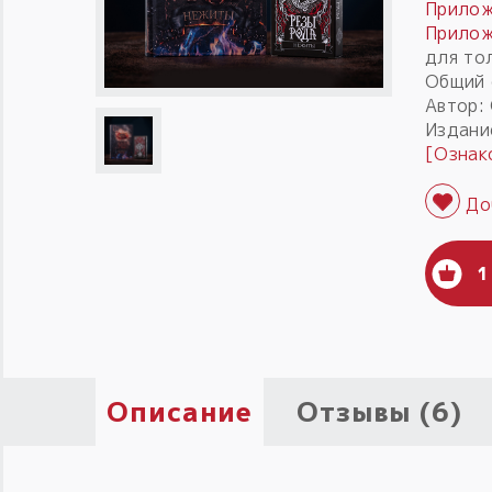
Прилож
Прилож
для то
Общий 
Автор:
Издани
[Ознак
1
Описание
Отзывы (6)