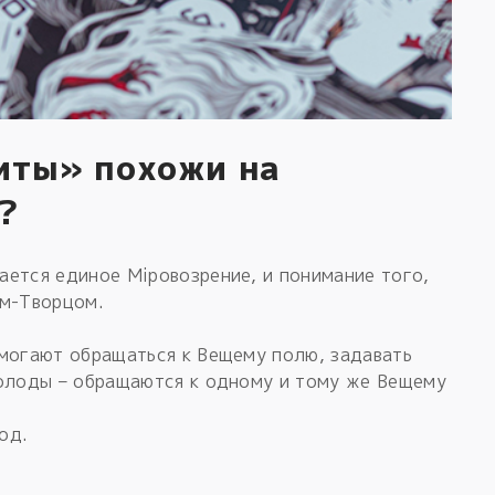
иты» похожи на
?
ается единое Мiровозрение, и понимание того,
ом-Творцом.
омогают обращаться к Вещему полю, задавать
колоды – обращаются к одному и тому же Вещему
од.