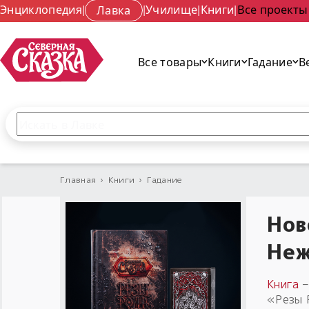
Энциклопедия
|
Лавка
|
Училище
|
Книги
|
Все проекты
Все товары
Книги
Гадание
В
Поиск по сайту
Введите текст и нажмите кнопку «Найти», чтобы 
Главная
›
Книги
›
Гадание
Нов
Неж
Книга
–
«Резы 