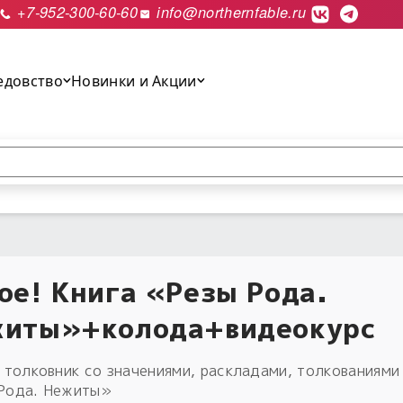
+7-952-300-60-60
info@northernfable.ru
едовство
Новинки и Акции
выполнить поиск.
ое! Книга «Резы Рода.
иты»+колода+видеокурс
 толковник со значениями, раскладами, толкованиям
Рода. Нежиты»