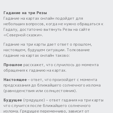
Пыльный сундучок
Гадание на три Резы
большое обновление
Гадание на картах онлайн подойдет для
Товары со скидкой
небольших вопросов, когда не нужно обращаться к
Гадалу, достаточно вытянуть Резы на сайте
Новинки
«Северной сказки».
Гадание на три карты дает ответ о прошлом,
Товары недели
настоящем, будущем ситуации. Толкование
гадание на картах онлайн таково:
Безоплатная доставка
на заказ от 4 тыс. руб. со скидкой
Прошлое
расскажет, что случилось до момента
обращения к гаданию на картах.
Оберег в подарок
Настоящее
– ответ, что произойдет с момента
к заказу от 3 тыс. руб.
предсказания до ближайшего солнечного излома
(равноденствия или солнцестояния).
Будущее
(грядущее) – ответ гадания на три карты
что случится после ближайшего солнечного
излома. Грядущее переменчиво, зависит от