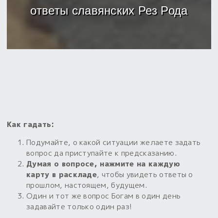
Обереги для дома и машины
Об авторе и издательстве
Предметы
ответы славянских Рез Рода
Гадание он-лайн
Обрядовые предметы
Наборы для книг
Магические наборы
Расходные материалы
Приложение для гадания
Электронные книги
Для алтаря
Готовые заговоры и обряды
30 вариантов раскладов по системе Рез Рода:
Сундучок
Новые книги
Расходные материалы
в лавке!
С чего начать?
Как гадать:
«Резы Рода. Нежиты» и «Резы
Рода.Духи-Хозяева» с колодами
Подумайте, о какой ситуации желаете задать
толковники со значениями, раскладами,
вопрос да приступайте к предсказанию.
толкованиями колод
Думая о вопросе, нажмите на каждую
карту в раскладе
, чтобы увидеть ответы о
Узнать
прошлом, настоящем, будущем.
Один и тот же вопрос Богам в один день
задавайте только один раз!