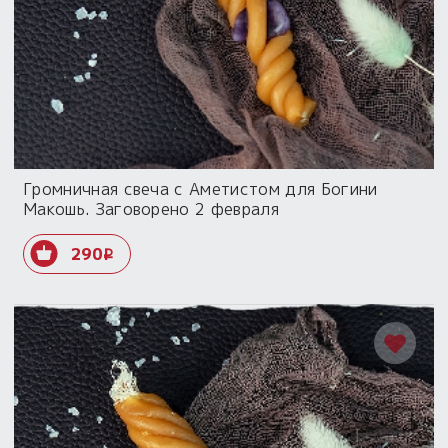
Громничная свеча с Аметистом для Богини
Макошь. Заговорено 2 февраля
290
i