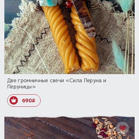
Пыльный сундучок
большое обновление
Товары со скидкой
Новинки
Товары недели
Безоплатная доставка
на заказ от 4 тыс. руб. со скидкой
Две громничные свечи «Сила Перуна и
Перуницы»
Оберег в подарок
к заказу от 3 тыс. руб.
690
i