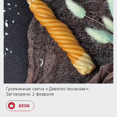
Громничная свеча «Девятиствольная».
Заговорено 2 февраля
630
i