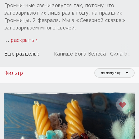
Обереги для дома и машины
Об авторе и издательстве
Предметы
Громничные свечи зовутся так, потому что
Гадание он-лайн
Обрядовые предметы
заговаривают их лишь раз в году, на праздник
Наборы для книг
Магические наборы
Громницы, 2 февраля. Мы в «Северной сказке»
Расходные материалы
Приложение для гадания
заговариваем много свечей,
Электронные книги
Для алтаря
Готовые заговоры и обряды
30 вариантов раскладов по системе Рез Рода:
...
раскрыть ›
Сундучок
Новые книги
Расходные материалы
Ещё разделы:
Капище Бога Велеса
Сила Богин
в лавке!
С чего начать?
Фильтр
по популярности
«Резы Рода. Нежиты» и «Резы
Рода.Духи-Хозяева» с колодами
толковники со значениями, раскладами,
толкованиями колод
Узнать