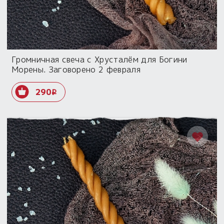
Громничная свеча с Хрусталём для Богини
Морены. Заговорено 2 февраля
290
i