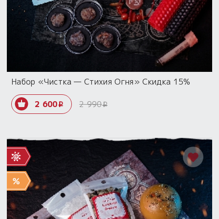
Пыльный сундучок
большое обновление
Товары со скидкой
Новинки
Набор «Чистка — Стихия Огня» Скидка 15%
Товары недели
2 600
2 990
i
i
Безоплатная доставка
на заказ от 4 тыс. руб. со скидкой
Оберег в подарок
к заказу от 3 тыс. руб.