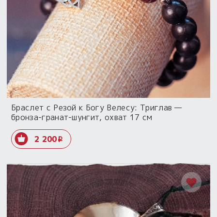
Браслет с Резой к Богу Велесу: Триглав —
бронза-гранат-шунгит, охват 17 см
2 200
i