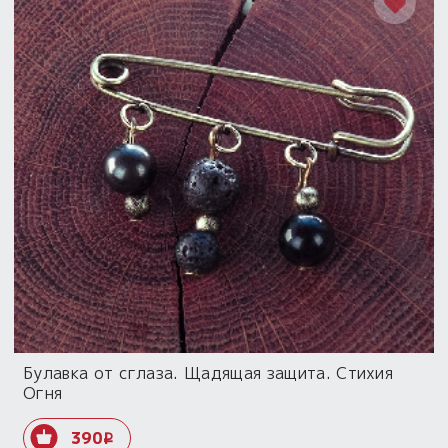
Булавка от сглаза. Щадящая защита. Стихия
Огня
390
i