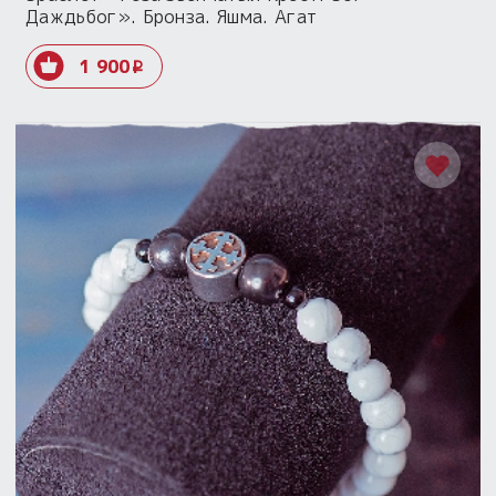
Даждьбог». Бронза. Яшма. Агат
1 900
i