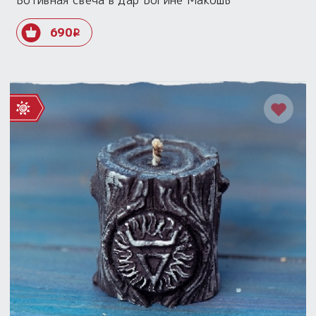
Вотивная свеча в дар Богине Макошь
690
i