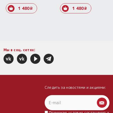
Оберег «Морена».
Оберег «Лёля».
Родиевое покрытие.
Родиевое покрытие.
1 480
1 480
i
i
Мы в соц. сетях:
Следить за новостями и акциями:
Принимаю условия
соглашения
и