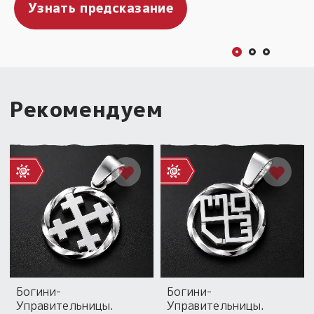
Узнать предсказание
Гадать онлайн
Скачать безоплатно!
Рекомендуем
Богини-
Богини-
Управительницы.
Управительницы.