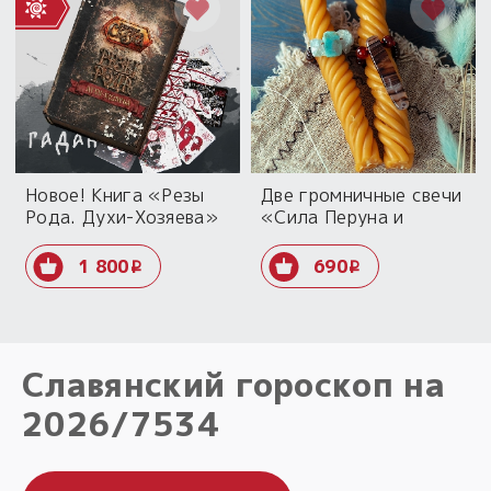
Новое! Книга «Резы
Две громничные свечи
Рода. Духи-Хозяева»
«Сила Перуна и
+ колода+ рабочие
Перуницы»
тетради
1 800
690
i
i
Славянский гороскоп на
Народный славянский
Гадание онлайн на Резах
2026/7534
календарь на 7534/2026
Рода
год