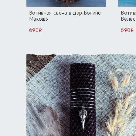
Вотивная свеча в дар Богине
Вотив
Макошь
Велес
690
690
i
i