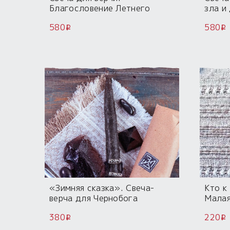
Благословение Летнего
зла и
Солнца
Бога 
580
580
i
i
«Зимняя сказка». Свеча-
Кто к
верча для Чернобога
Малая
солян
380
220
i
i