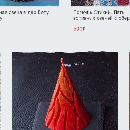
ная свеча в дар Богу
Помощь Стихий. Пять
у
вотивных свечей с обе
590
i