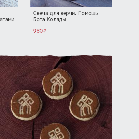
Свеча для верчи. Помощь
регами
Бога Коляды
980
i