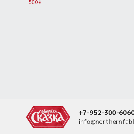
580
i
+7-952-300-606
info@northernfabl