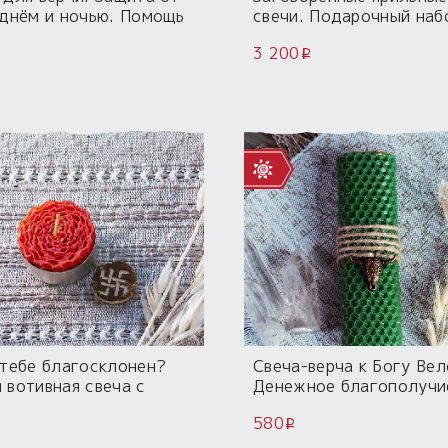
 днём и ночью. Помощь
свечи. Подарочный наб
Вия
3 200
i
 тебе благосклонен?
Свеча-верча к Богу Вел
 вотивная свеча с
Денежное благополучи
ой Резой
воск, высота 12 см
580
i