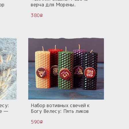
ор
верча для Морены.
380
i
есу:
Набор вотивных свечей к
е —
Богу Велесу: Пять ликов
590
i