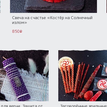
Свеча на счастье «Костёр на Солнечный
излом»
850
i
 для верчи. Защита от
Заговорённые ярильные