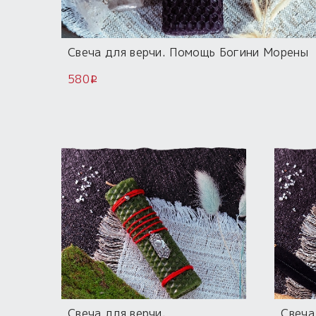
Свеча для верчи. Помощь Богини Морены
580
i
Свеча для верчи.
Свеча