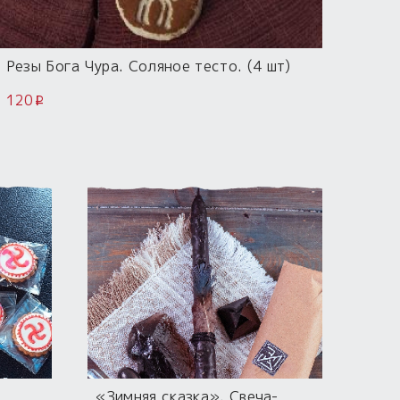
Резы Бога Чура. Соляное тесто. (4 шт)
120
i
«Зимняя сказка». Свеча-