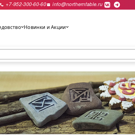
+7-952-300-60-60
info@northernfable.ru
едовство
Новинки и Акции
выполнить поиск.