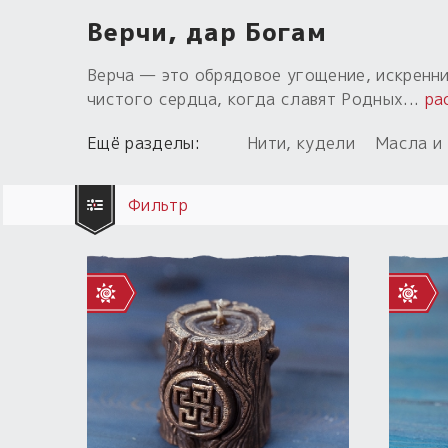
Верчи, дар Богам
Верча — это обрядовое угощение, искренни
чистого сердца, когда славят Родных
...
ра
Ещё разделы:
Нити, кудели
Масла и
Фильтр