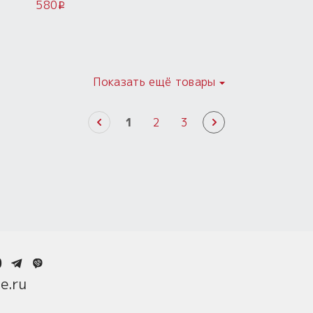
580
i
Показать ещё товары
1
2
3
0
e.ru