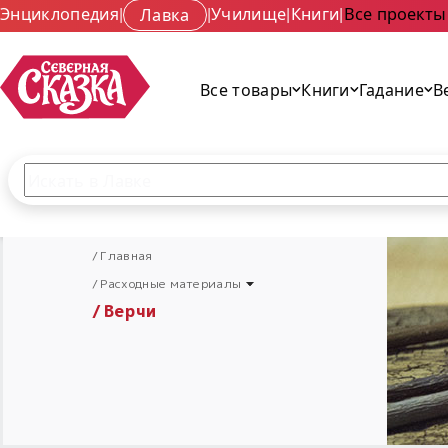
Энциклопедия
|
Лавка
|
Училище
|
Книги
|
Все проекты
Все товары
Книги
Гадание
В
Поиск по сайту
Введите текст и нажмите кнопку «Найти», чтобы 
Главная
Расходные материалы
Верчи