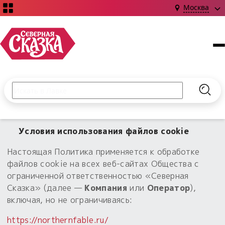
Москва
Поиск по сайту
Введите текст и нажмите кнопку «Найти», чтобы выполни
Найт
НОВИНКИ!
Условия использования файлов cookie
Сказки
Книги
С чего начать?
Настоящая Политика применяется к обработке
Издания о Славянской культуре и ведовстве
Гадание
Новинки ›
файлов cookie на всех веб-сайтах Общества с
Материалы
Коллекции
ограниченной ответственностью «Северная
Магия
Готовые заговоры
Сказка» (далее —
Компания
или
Оператор
),
Наборы для курсов и книг
Для алтаря
включая, но не ограничиваясь:
Библиография
Для чего:
Обереги славян нательные
Расходные материалы
https://northernfable.ru/