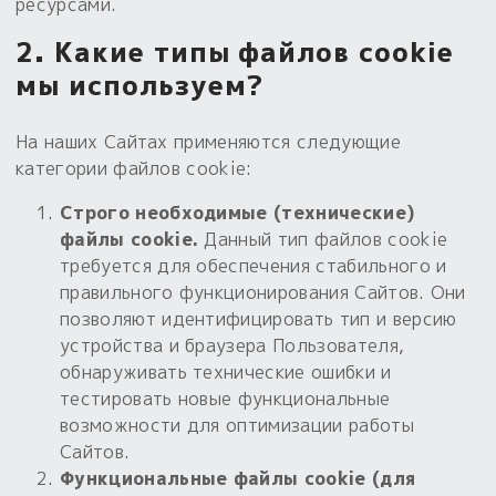
ресурсами.
Пыльный сундучок
2. Какие типы файлов cookie
большое обновление
мы используем?
Товары со скидкой
На наших Сайтах применяются следующие
Новинки
категории файлов cookie:
Товары недели
Строго необходимые (технические)
файлы cookie.
Данный тип файлов cookie
Безоплатная доставка
требуется для обеспечения стабильного и
на заказ от 4 тыс. руб. со скидкой
правильного функционирования Сайтов. Они
позволяют идентифицировать тип и версию
Оберег в подарок
устройства и браузера Пользователя,
к заказу от 3 тыс. руб.
обнаруживать технические ошибки и
тестировать новые функциональные
возможности для оптимизации работы
Сайтов.
Функциональные файлы cookie (для