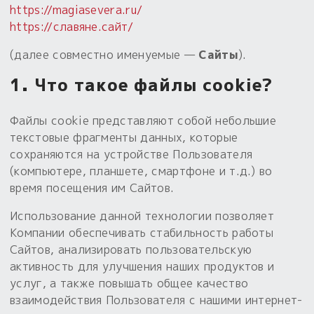
Обереги для дома и машины
Об авторе и издательстве
Предметы
https://magiasevera.ru/
Гадание он-лайн
Обрядовые предметы
https://славяне.сайт/
Наборы для книг
Магические наборы
Расходные материалы
Приложение для гадания
(далее совместно именуемые —
Сайты
).
Электронные книги
Для алтаря
Готовые заговоры и обряды
1. Что такое файлы cookie?
30 вариантов раскладов по системе Рез Рода:
Сундучок
Новые книги
Расходные материалы
Файлы cookie представляют собой небольшие
в лавке!
текстовые фрагменты данных, которые
С чего начать?
сохраняются на устройстве Пользователя
(компьютере, планшете, смартфоне и т.д.) во
«Резы Рода. Нежиты» и «Резы
время посещения им Сайтов.
Рода.Духи-Хозяева» с колодами
толковники со значениями, раскладами,
Использование данной технологии позволяет
толкованиями колод
Компании обеспечивать стабильность работы
Сайтов, анализировать пользовательскую
Узнать
активность для улучшения наших продуктов и
услуг, а также повышать общее качество
взаимодействия Пользователя с нашими интернет-