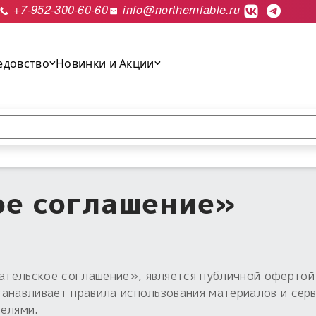
+7-952-300-60-60
info@northernfable.ru
едовство
Новинки и Акции
выполнить поиск.
ое соглашение»
тельское соглашение», является публичной офертой
анавливает правила использования материалов и сер
телями.