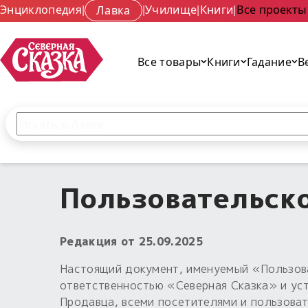
Энциклопедия
|
Лавка
|
Училище
|
Книги
|
Все проекты
Все товары
Книги
Гадание
В
Поиск по сайту
Введите текст и нажмите кнопку «Найти», чтобы 
Пользовательск
Редакция от 25.09.2025
Настоящий документ, именуемый «Пользова
ответственностью «Северная Сказка» и уст
Продавца, всеми посетителями и пользова