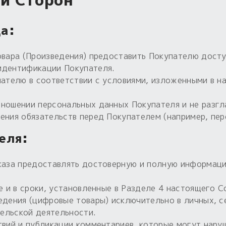
ти Сторон
а:
овара (Произведения) предоставить Покупателю доступ
идентификации Покупателя.
пателю в соответствии с условиями, изложенными в н
тношении персональных данных Покупателя и не разгл
ения обязательств перед Покупателем (например, пе
еля:
каза предоставлять достоверную и полную информацию
е и в сроки, установленные в Разделе 4 настоящего С
едения (цифровые товары) исключительно в личных, с
ельской деятельности.
твий и публикации комментариев, которые могут нар