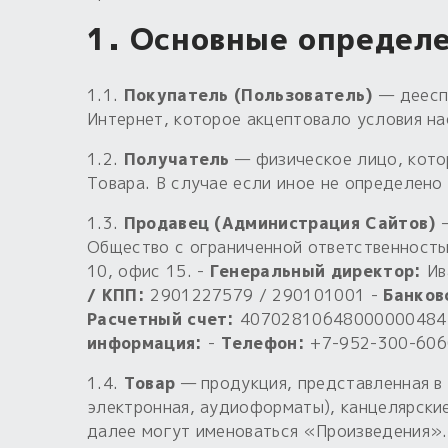
1. Основные определ
1.1.
Покупатель (Пользователь)
— дееспо
Интернет, которое акцептовало условия н
1.2.
Получатель
— физическое лицо, кото
Товара. В случае если иное не определено
1.3.
Продавец (Администрация Сайтов)
—
Общество с ограниченной ответственность
10, офис 15. -
Генеральный директор:
Ив
/ КПП:
2901227579 / 290101001 -
Банков
Расчетный счет:
40702810648000000484
информация:
-
Телефон:
+7-952-300-606
1.4.
Товар
— продукция, представленная в 
электронная, аудиоформаты), канцелярские
далее могут именоваться «Произведения».