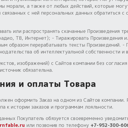
 морали, а также от любых действий, которые могут
 и связанных с ней персональных данных обратиться 
вать или распространять скачанные Произведения тр
адио, ТВ, Интернет); - Тиражировать Произведения и
ным образом перерабатывать тексты Произведений. - 
нодательства об интеллектуальной собственности и в
екстов, изображений) с Сайтов компании без согласи
источник обязательна.
ния и оплаты Товара
олжен оформить Заказ на одном из Сайтов компании. 
па к истории заказов и программам лояльности.
 данных Покупатель обязуется своевременно уведомит
rnfable.ru
или позвонив по телефону
+7-952-300-60