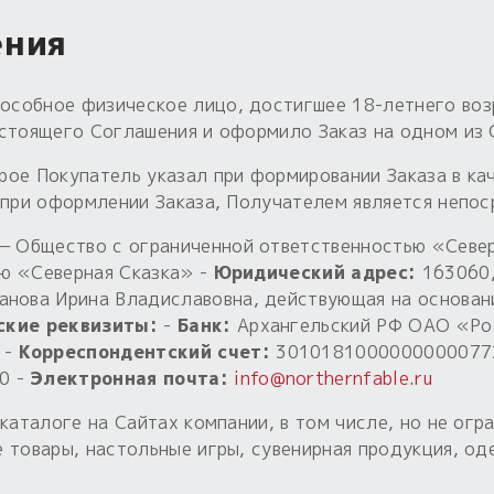
ения
собное физическое лицо, достигшее 18-летнего воз
астоящего Соглашения и оформило Заказ на одном из 
рое Покупатель указал при формировании Заказа в ка
 при оформлении Заказа, Получателем является непо
 Общество с ограниченной ответственностью «Север
ю «Северная Сказка» -
Юридический адрес:
163060, 
анова Ирина Владиславовна, действующая на основан
ские реквизиты:
-
Банк:
Архангельский РФ ОАО «Рос
 -
Корреспондентский счет:
3010181000000000077
0 -
Электронная почта:
info@northernfable.ru
каталоге на Сайтах компании, в том числе, но не огр
 товары, настольные игры, сувенирная продукция, о