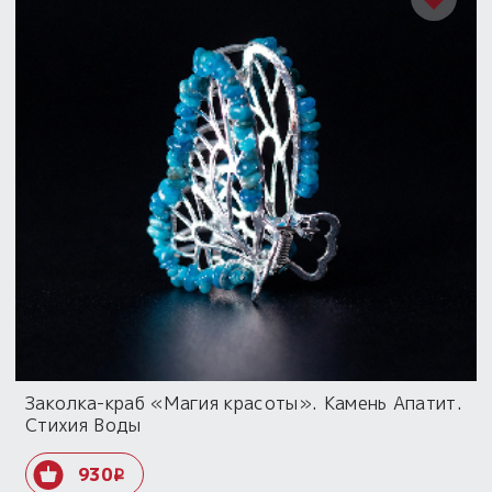
Заколка-краб «Магия красоты». Камень Апатит.
Стихия Воды
930
i