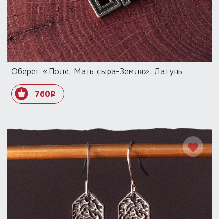
Оберег «Поле. Мать сыра-Земля». Латунь
760
i