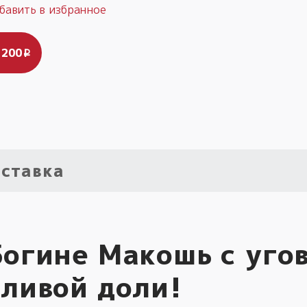
 200
i
ставка
огине Макошь с уго
тливой доли!