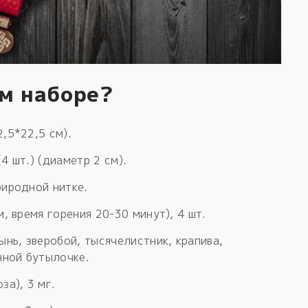
ом наборе?
,5*22,5 см).
4 шт.) (диаметр 2 см).
риродной нитке.
, время горения 20-30 минут), 4 шт.
ынь, зверобой, тысячелистник, крапива,
нной бутылочке.
за), 3 мг.