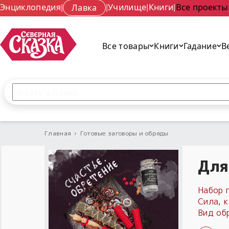
Энциклопедия
|
Лавка
|
Училище
|
Книги
|
Все проекты
Все товары
Книги
Гадание
В
Поиск по сайту
Введите текст и нажмите кнопку «Найти», чтобы 
Главная
›
Готовые заговоры и обряды
Для
Набор 
Сила, 
Вид об