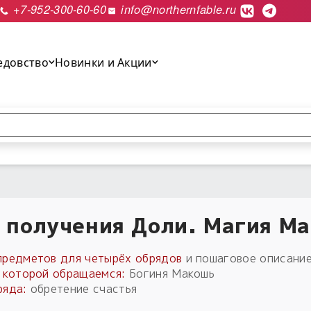
+7-952-300-60-60
info@northernfable.ru
едовство
Новинки и Акции
выполнить поиск.
 получения Доли. Магия М
предметов для четырёх обрядов
и пошаговое описание
к которой обращаемся:
Богиня Макошь
ряда:
обретение счастья