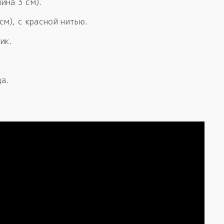
ина 3 см).
см), с красной нитью.
ик.
а.