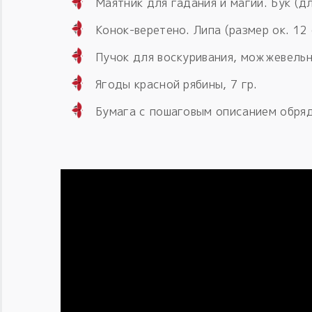
Маятник для гадания и магии. Бук (дл
Конок-веретено. Липа (размер ок. 12 
Пучок для воскуривания, можжевельн
Ягоды красной рябины, 7 гр.
Бумага с пошаговым описанием обряд