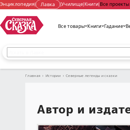
Энциклопедия
|
Лавка
|
Училище
|
Книги
|
Все проекты
Все товары
Книги
Гадание
В
Поиск по сайту
Введите текст и нажмите кнопку «Найти», чтобы 
Главная
›
Истории
›
Северные легенды и сказки
Автор и издат