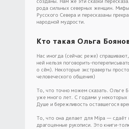
созданы. Нам же эти сказки пересказ
рода сильных северных женщин. Мифы
Русского Севера и пересказаны прекр
народной мудрости.
Кто такая Ольга Бояно
Нас иногда (сейчас реже) спрашивают,
ней нельзя поговорить-попереписывать
о сём). Некоторые экстраверты прост
человеческого общения)
То, что точно можем сказать. Ольге Б
уже много лет. С годами у некоторых
Душе и бережливость оставшегося врем
То, что она делает для Мiра — сдаёт
драгоценные рукописи. Это книги-толк