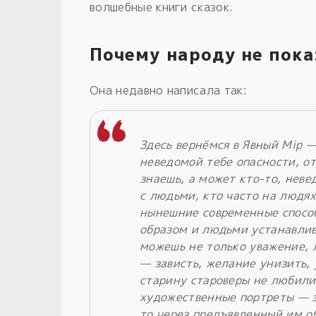
волшебные книги сказок.
Почему народу не пока
Она недавно написала так:
Здесь вернёмся в Явный Мiр 
неведомой тебе опасности, о
знаешь, а может кто-то, неве
с людьми, кто часто на людя
нынешние современные спосо
образом и людьми устанавлива
можешь не только уважение, л
— зависть, желание унизить, 
старину староверы не любили
художественные портреты — з
то через предъявленный им о