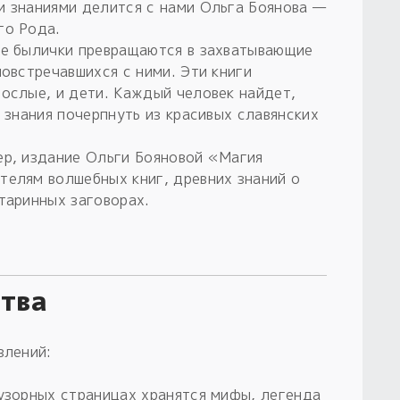
и знаниями делится с нами Ольга Боянова —
го Рода.
ие былички превращаются в захватывающие
повстречавшихся с ними. Эти книги
рослые, и дети. Каждый человек найдет,
е знания почерпнуть из красивых славянских
ер, издание Ольги Бояновой «Магия
телям волшебных книг, древних знаний о
таринных заговорах.
ства
влений:
 узорных страницах хранятся мифы, легенда