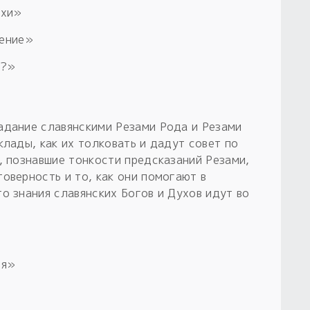
ухи»
дение»
е?»
адание славянскими Резами Рода и Резами
клады, как их толковать и дадут совет по
, познавшие тонкости предсказаний Резами,
оверность и то, как они помогают в
о знания славянских Богов и Духов идут во
ия»