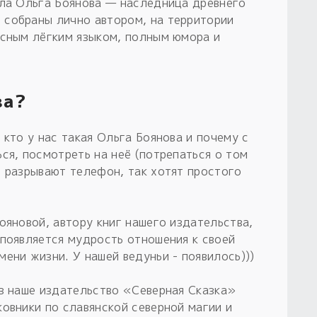
ала Ольга Боянова — наследница древнего
 собраны лично автором, на территории
асным лёгким языком, полным юмора и
ва?
 кто у нас такая Ольга Боянова и почему с
ся, посмотреть на неё (потрепаться о том
о разрывают телефон, так хотят простого
ояновой, автору книг нашего издательства,
 появляется мудрость отношения к своей
ени жизни. У нашей ведуньи - появилось)))
 в наше издательство «Северная Сказка»
овники по славянской северной магии и