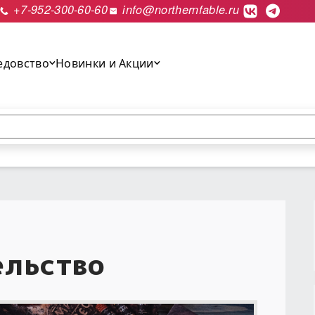
+7-952-300-60-60
info@northernfable.ru
едовство
Новинки и Акции
выполнить поиск.
ельство