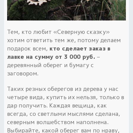
Обереги для дома и машины
Об авторе и издательстве
Предметы
Гадание он-лайн
Обрядовые предметы
Наборы для книг
Магические наборы
Расходные материалы
Приложение для гадания
Электронные книги
Для алтаря
Тем, кто любит «Северную сказку»
Готовые заговоры и обряды
30 вариантов раскладов по системе Рез Рода:
хотим ответить тем же, потому делаем
Сундучок
Новые книги
Расходные материалы
подарок всем,
кто сделает заказ в
в лавке!
лавке на сумму от 3 000 руб.
–
С чего начать?
деревянный оберег и бумагу с
заговором.
«Резы Рода. Нежиты» и «Резы
Рода.Духи-Хозяева» с колодами
Таких резных оберегов из дерева у нас
толковники со значениями, раскладами,
четыре вида, купить их нельзя, только в
толкованиями колод
дар получить. Каждая вещица, как
Узнать
всегда, со светлыми мыслями сделана,
северным волшебством наполнена.
Выбирайте, какой оберег вам по нраву,