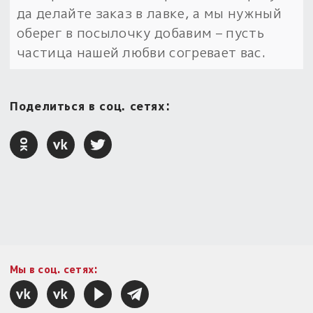
да делайте заказ в лавке, а мы нужный
Пыльный сундучок
оберег в посылочку добавим – пусть
большое обновление
частица нашей любви согревает вас.
Товары со скидкой
Новинки
Поделиться в соц. сетях:
Товары недели
Безоплатная доставка
на заказ от 4 тыс. руб. со скидкой
Оберег в подарок
к заказу от 3 тыс. руб.
Мы в соц. сетях: