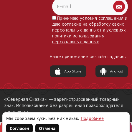
Принимаю условия
соглашения
и
даю
согласие
на обработку своих
персональных данных
на условиях
политики использования
персональных данных
Наше приложение он-лайн гадания:
App Store
Android
«Северная Сказка» — зарегистрированный товарный
знак. Использование без разрешения правообладателя
запрещено.
Мы собираем куки. Без них никак.
Подробнее
Согласен
Отмена