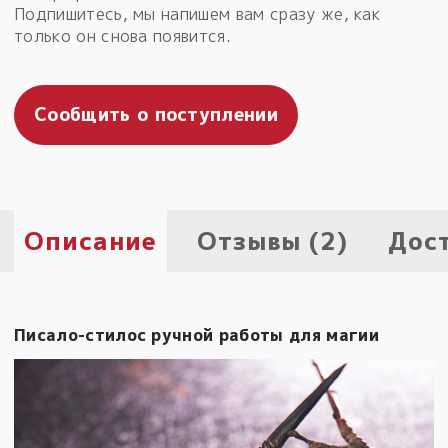
Подпишитесь, мы напишем вам сразу же, как
Пыльный сундучок
только он снова появится.
большое обновление
Товары со скидкой
Сообщить о поступлении
Новинки
Товары недели
Безоплатная доставка
Описание
Отзывы (2)
Дос
на заказ от 4 тыс. руб. со скидкой
Оберег в подарок
к заказу от 3 тыс. руб.
Писало-стилос ручной работы для магии