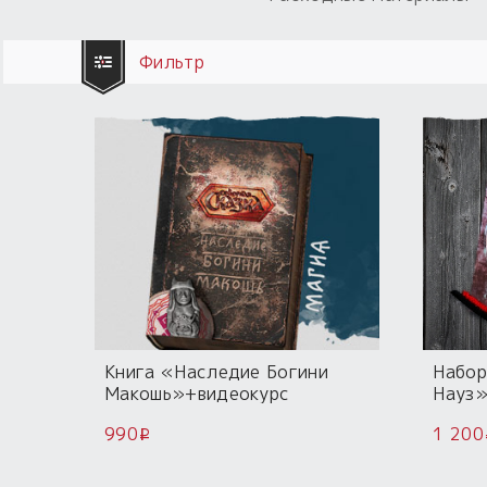
Фильтр
Книга «Наследие Богини
Набор
Макошь»+видеокурс
Науз»
990
1 200
i