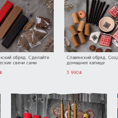
нский обряд. Сделайте
Славянский обряд. Соз
еские свечи сами
домашнее капище
3 990
i
i