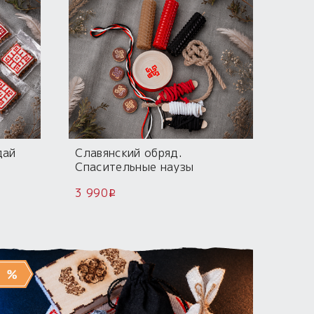
дай
Славянский обряд.
Спасительные наузы
3 990
i