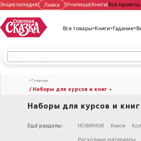
Энциклопедия
|
Лавка
|
Училище
|
Книги
|
Все проекты
Все товары
Книги
Гадание
В
Поиск по сайту
Введите текст и нажмите кнопку «Найти», чтобы 
Главная
Наборы для курсов и книг
Наборы для курсов и книг
Ещё разделы:
НОВИНКИ!
Книги
Кол
Расходные материалы