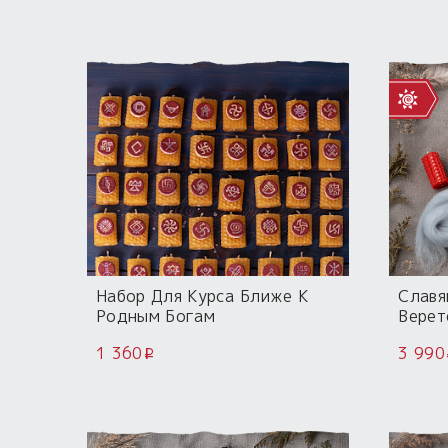
Набор Для Курса Ближе К
Славя
Родным Богам
Верет
Мако
1 360
3 990
i