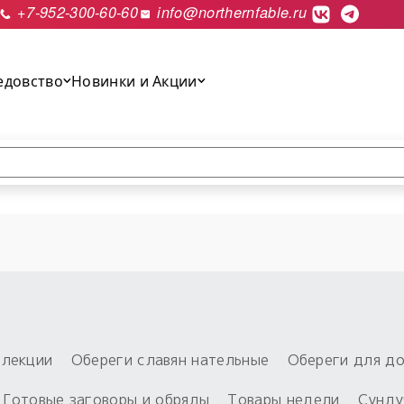
+7-952-300-60-60
info@northernfable.ru
едовство
Новинки и Акции
выполнить поиск.
лекции
Обереги славян нательные
Обереги для д
Готовые заговоры и обряды
Товары недели
Сунду