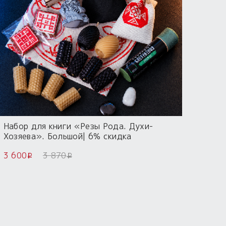
Набор для книги «Резы Рода. Духи-
Хозяева». Большой| 6% скидка
3 600
3 870
i
i