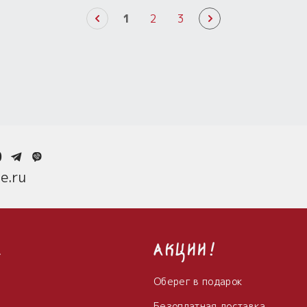
1
2
3
0
e.ru
с
Акции!
Оберег в подарок
Безоплатная доставка