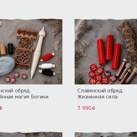
нский обряд.
Славянский обряд.
ённая магия Богини
Жизненная сила
шь
3 990
i
i