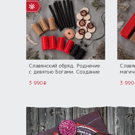
Славянский обряд. Роднение
Славя
с девятью Богами. Создание
магич
личного оберега
3 990
3 990
i