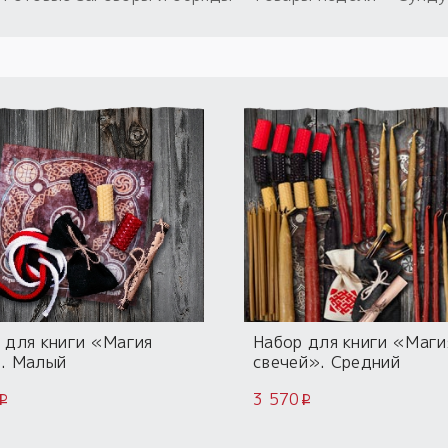
 для книги «Магия
Набор для книги «Маги
. Малый
свечей». Средний
3 570
i
i