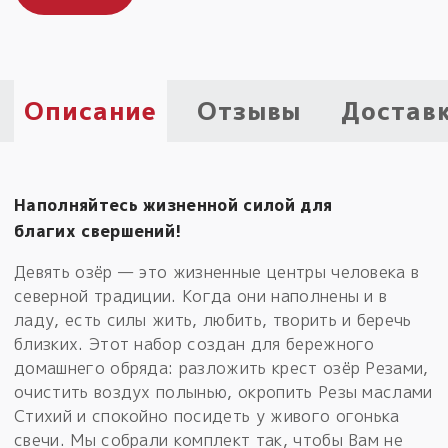
Пыльный сундучок
большое обновление
Товары со скидкой
Описание
Отзывы
Достав
Новинки
Товары недели
Наполняйтесь жизненной силой для
Безоплатная доставка
благих свершений!
на заказ от 4 тыс. руб. со скидкой
Девять озёр — это жизненные центры человека в
северной традиции. Когда они наполнены и в
Оберег в подарок
ладу, есть силы жить, любить, творить и беречь
к заказу от 3 тыс. руб.
близких. Этот набор создан для бережного
домашнего обряда: разложить крест озёр Резами,
очистить воздух полынью, окропить Резы маслами
Стихий и спокойно посидеть у живого огонька
свечи. Мы собрали комплект так, чтобы Вам не