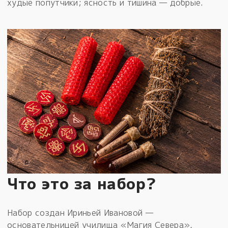
худые попутчики; ясность и тишина — добрые.
Что это за набор?
Набор создан Ириньей Ивановой —
основательницей училища «Магия Севера»,