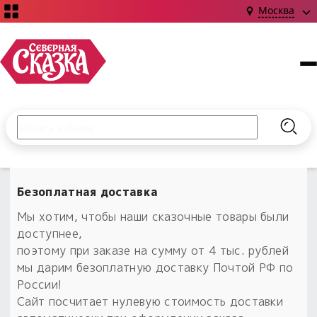
Москва
Поиск по сайту
Введите текст и нажмите кнопку «Найти», чтобы выполни
Найт
Акции
НОВИНКИ!
Сказки
Безоплатная доставка
страны
Книги
С чего начать?
Северной
Мы хотим, чтобы наши сказочные товары были
Издания о Славянской культуре и ведовстве
Гадание
Новинки ›
доступнее,
Материалы
Коллекции
поэтому при заказе на сумму от 4 тыс. рублей
Магия
Готовые заговоры
Наборы для курсов и книг
мы дарим безоплатную доставку Почтой РФ по
Для алтаря
России!
Библиография
Для чего:
Обереги славян нательные
Сайт посчитает нулевую стоимость доставки
Расходные материалы