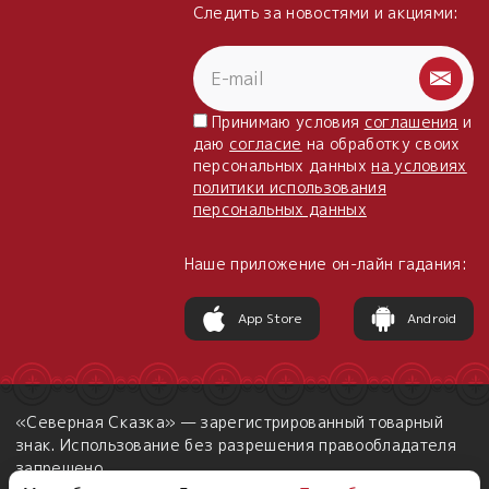
Следить за новостями и акциями:
Пыльный сундучок
большое обновление
Товары со скидкой
Принимаю условия
соглашения
и
Новинки
даю
согласие
на обработку своих
персональных данных
на условиях
политики использования
Товары недели
персональных данных
Безоплатная доставка
Наше приложение он-лайн гадания:
на заказ от 4 тыс. руб. со скидкой
App Store
Android
Оберег в подарок
к заказу от 3 тыс. руб.
«Северная Сказка» — зарегистрированный товарный
знак. Использование без разрешения правообладателя
запрещено.