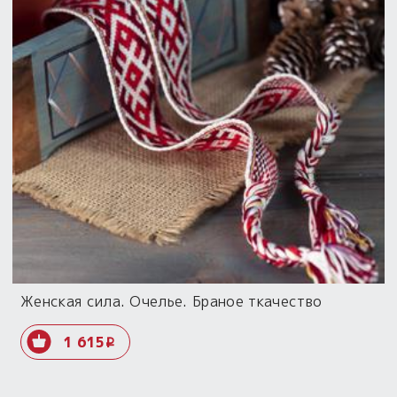
Женская сила. Очелье. Браное ткачество
1 615
i