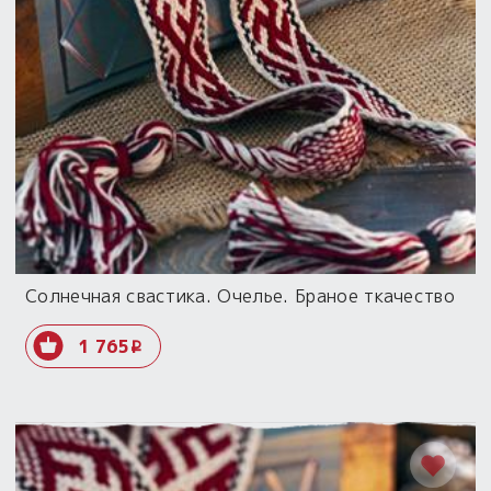
Солнечная свастика. Очелье. Браное ткачество
1 765
i