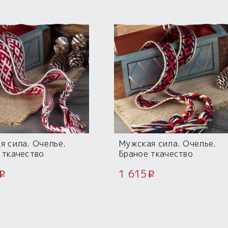
я сила. Очелье.
Мужская сила. Очелье.
 ткачество
Браное ткачество
1 615
i
i