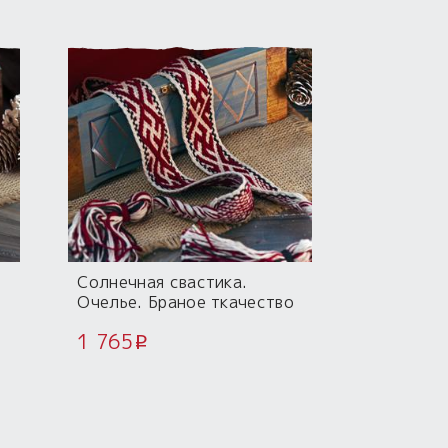
Солнечная свастика.
Очелье. Браное ткачество
1 765
i