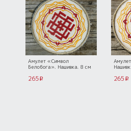
Амулет «Символ
Амулет
Белобога». Нашивка. 8 см
Нашивк
265
265
i
i