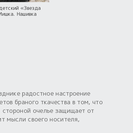
детский «Звезда
Мишка. Нашивка
азднике радостное настроение
тов браного ткачества в том, что
й стороной очелье защищает от
ит мысли своего носителя,