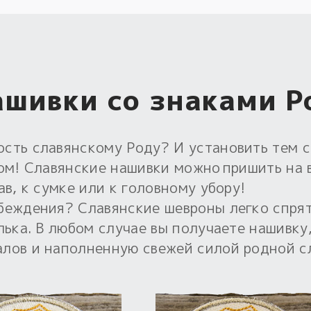
шивки со знаками Р
ость славянскому Роду? И установить тем 
том! Славянские нашивки можно пришить на 
ав, к сумке или к головному убору!
беждения? Славянские шевроны легко спря
елька. В любом случае вы получаете нашивк
алов и наполненную свежей силой родной с