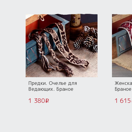
Предки. Очелье для
Женска
Ведающих. Браное
Браное
ткачество.
1 380
1 615
i