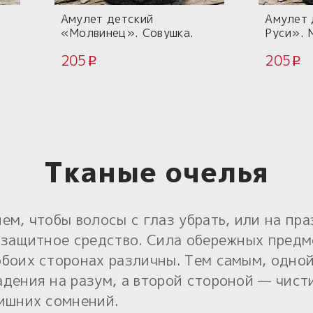
Амулет детский
Амулет 
«Молвинец». Совушка.
Руси». 
Нашивка
205
205
i
i
Тканые очелья
ем, чтобы волосы с глаз убрать, или на пр
 защитное средство. Сила обережных предме
обоих сторонах различны. Тем самым, одно
адения на разум, а второй стороной — чист
лишних сомнений.