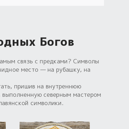
одных Богов
самым связь с предками? Символы
видное место — на рубашку, на
тать, пришив на внутреннюю
у, выполненную северным мастером
лавянской символики.