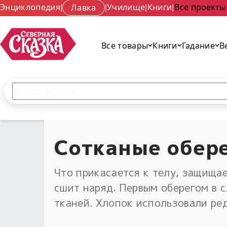
Энциклопедия
|
Лавка
|
Училище
|
Книги
|
Все проекты
Все товары
Книги
Гадание
В
Поиск по сайту
Введите текст и нажмите кнопку «Найти», чтобы 
Сотканые обере
Что прикасается к телу, защищае
сшит наряд. Первым оберегом в 
тканей. Хлопок использовали ред