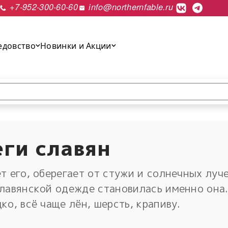
+7-952-300-60-60
info@northernfable.ru
едовство
Новинки и Акции
выполнить поиск.
ги славян
т его, оберегает от стужи и солнечных луч
славянской одежде становилась именно она
ко, всё чаще лён, шерсть, крапиву.