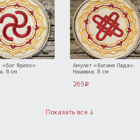
 «Бог Ярило».
Амулет «Богиня Лада».
а. 8 см
Нашивка. 8 см
265
i
Показать все ↓