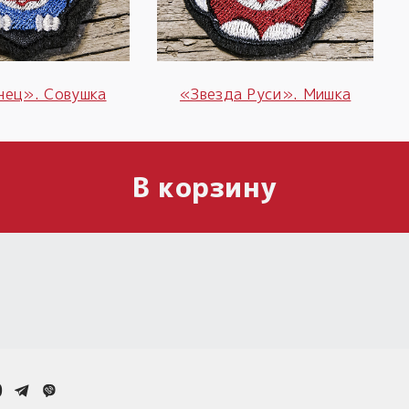
ец». Совушка
«Звезда Руси». Мишка
В корзину
0