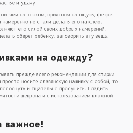
частье и удачу.
нитями на тонком, приятном на ощупь, фетре.
 намеренно не стали делать его на клею.
олняют его силой своих добрых намерений.
елать оберег ребенку, заговорить эту вещь,
шивками на одежду?
тывать прежде всего рекомендации для стирки
ы просто носите славянскую нашивку с собой, то
сполоснуть и тщательно просушить. Гладить
омятости шеврона и с использованием влажной
а важное!