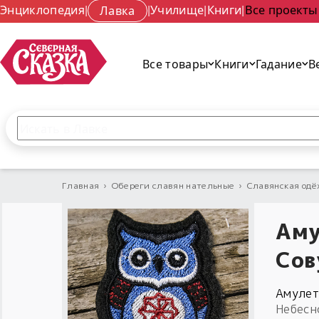
Энциклопедия
|
Лавка
|
Училище
|
Книги
|
Все проекты
Все товары
Книги
Гадание
В
Поиск по сайту
Введите текст и нажмите кнопку «Найти», чтобы 
Главная
›
Обереги славян нательные
›
Славянская одё
Аму
Сов
Амулет
Небесн