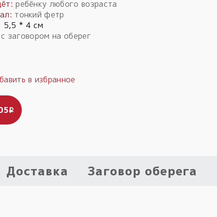
дёт:
ребёнку любого возраста
ал
:
тонкий фетр
:
5,5 * 4 см
 с заговором на оберег
05
i
Доставка
Заговор оберега