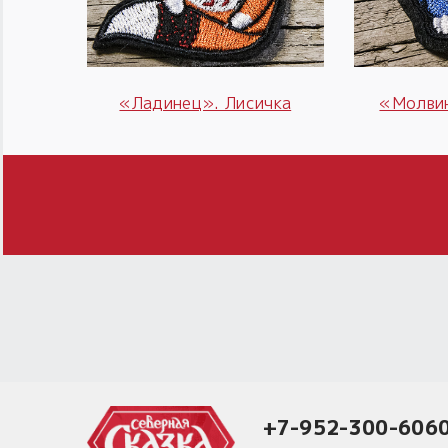
«Ладинец». Лисичка
«Молвин
+7-952-300-606