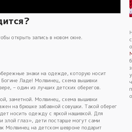
дится?
обы открыть запись в новом окне.
б
з
обережные знаки на одежде, которую носит
 Богине Ладе! Молвинец, схема вышивки
ере, – один из лучших детских оберегов.
о
ой, заметной. Молвинец, схема вышивки
ажен на брюшке забавной совушки. Такой оберег
удет носить одежду с яркой нашивкой. Для
и злой глаз», дети постарше могут сами
нак Молвинец на детском шевроне подарит