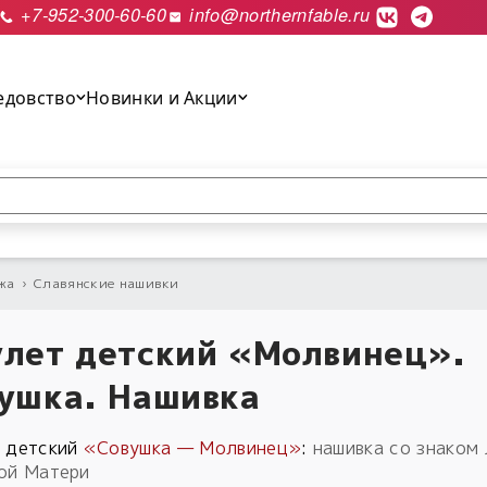
+7-952-300-60-60
info@northernfable.ru
едовство
Новинки и Акции
выполнить поиск.
жа
›
Славянские нашивки
лет детский «Молвинец».
ушка. Нашивка
 детский
«Совушка — Молвинец»
:
нашивка со знаком
ой Матери