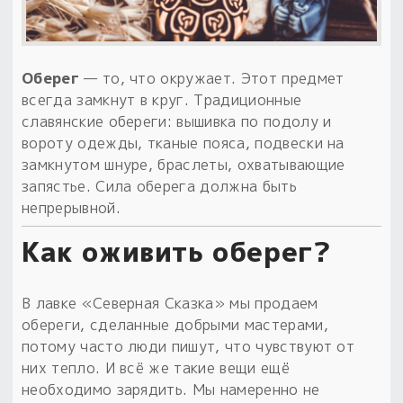
Обереги для дома и машины
Об авторе и издательстве
Предметы
Гадание он-лайн
Обрядовые предметы
Наборы для книг
Магические наборы
Расходные материалы
Приложение для гадания
Оберег
— то, что окружает. Этот предмет
Электронные книги
Для алтаря
Готовые заговоры и обряды
всегда замкнут в круг. Традиционные
30 вариантов раскладов по системе Рез Рода:
славянские обереги: вышивка по подолу и
Сундучок
Новые книги
Расходные материалы
вороту одежды, тканые пояса, подвески на
в лавке!
замкнутом шнуре, браслеты, охватывающие
С чего начать?
запястье. Сила оберега должна быть
непрерывной.
«Резы Рода. Нежиты» и «Резы
Как оживить оберег?
Рода.Духи-Хозяева» с колодами
толковники со значениями, раскладами,
толкованиями колод
В лавке «Северная Сказка» мы продаем
обереги, сделанные добрыми мастерами,
Узнать
потому часто люди пишут, что чувствуют от
них тепло. И всё же такие вещи ещё
необходимо зарядить. Мы намеренно не