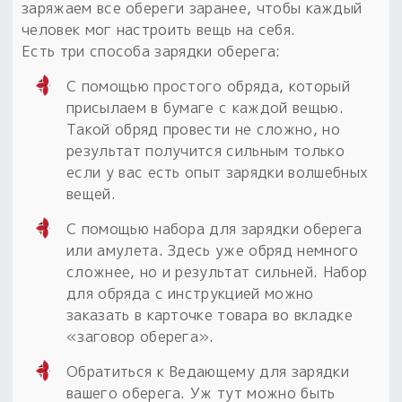
заряжаем все обереги заранее, чтобы каждый
человек мог настроить вещь на себя.
Пыльный сундучок
Есть три способа зарядки оберега:
большое обновление
Товары со скидкой
С помощью простого обряда, который
присылаем в бумаге с каждой вещью.
Новинки
Такой обряд провести не сложно, но
результат получится сильным только
Товары недели
если у вас есть опыт зарядки волшебных
вещей.
Безоплатная доставка
на заказ от 4 тыс. руб. со скидкой
С помощью набора для зарядки оберега
или амулета. Здесь уже обряд немного
Оберег в подарок
сложнее, но и результат сильней. Набор
к заказу от 3 тыс. руб.
для обряда с инструкцией можно
заказать в карточке товара во вкладке
«заговор оберега».
Обратиться к Ведающему для зарядки
вашего оберега. Уж тут можно быть