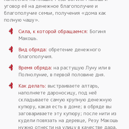
уговор её на денежное благополучие и
благополучие семьи, получения «дома как
полную чашу».
Сила, к которой обращаемся:
Богиня
Макошь.
Вид обряда:
обретение денежного
благополучия.
Время обряда:
на растущую Луну или в
Полнолуние, в первой половине дня.
Как делать:
выстраиваете алтарь,
наполняете дароносицу, под неё
складываете самую крупную денежную
купюру, какая есть в доме; в обряде вы
заговариваете эту купюру; после нити из
кудели повязать на деревце, Резу Макошь
нужно отнести на улицу в качестве дара,