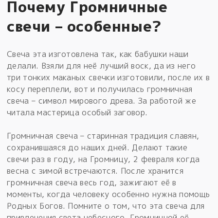
Почему Громничные
свечи – особенные?
Свеча эта изготовлена так, как бабушки наши
делали. Взяли для неё лучший воск, да из него
три тонких маканых свечки изготовили, после их в
косу переплели, вот и получилась громничная
свеча – символ мирового древа. За работой же
читала мастерица особый заговор.
Громничная свеча – старинная традиция славян,
сохранившаяся до наших дней. Делают такие
свечи раз в году, на Громницу, 2 февраля когда
весна с зимой встречаются. После хранится
громничная свеча весь год, зажигают её в
моменты, когда человеку особенно нужна помощь
Родных Богов. Помните о том, что эта свеча для
привлечения света небесного. Громничной её