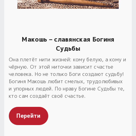
Обереги для дома и машины
Об авторе и издательстве
Предметы
Гадание он-лайн
Обрядовые предметы
Наборы для книг
Магические наборы
Расходные материалы
Приложение для гадания
Электронные книги
Для алтаря
Готовые заговоры и обряды
30 вариантов раскладов по системе Рез Рода:
Макошь – славянская Богиня
Сундучок
Новые книги
Расходные материалы
Судьбы
в лавке!
Она плетёт нити жизней: кому белую, а кому и
С чего начать?
чёрную. От этой ниточки зависит счастье
человека. Но не только Боги создают судьбу!
«Резы Рода. Нежиты» и «Резы
Богиня Макошь любит смелых, трудолюбивых
Рода.Духи-Хозяева» с колодами
и упорных людей. По нраву Богине Судьбы те,
толковники со значениями, раскладами,
кто сам создаёт своё счастье.
толкованиями колод
Узнать
Перейти