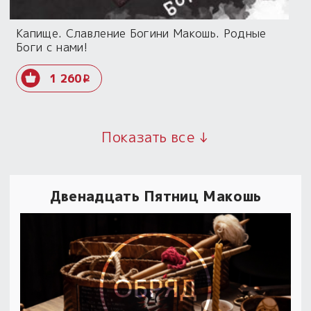
Капище. Славление Богини Макошь. Родные
Боги с нами!
1 260
i
Показать все ↓
Двенадцать Пятниц Макошь