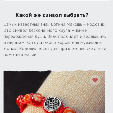
Пыльный сундучок
Какой же символ выбрать?
большое обновление
Товары со скидкой
Самый известный знак Богини Макошь – Родовик.
Это символ бесконечного круга жизни и
Новинки
перерождения души. Знак подойдёт и ведающим,
и мирянам. Он одинаково хорош для мужиков и
Товары недели
жонок. Родовик носят для привлечения счастья и
помощи в магии.
Безоплатная доставка
на заказ от 4 тыс. руб. со скидкой
Оберег в подарок
к заказу от 3 тыс. руб.