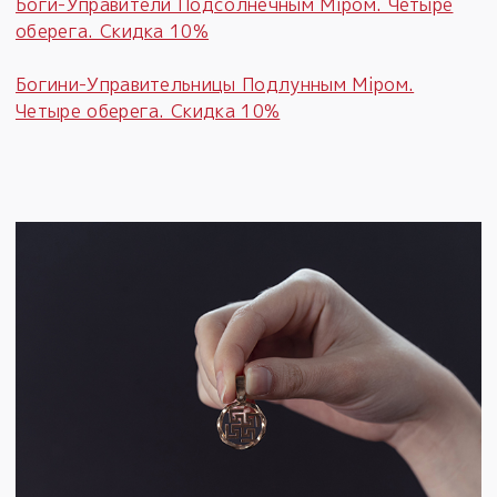
Боги-Управители Подсолнечным Мiром. Четыре
оберега. Скидка 10%
Богини-Управительницы Подлунным Мiром.
Четыре оберега. Скидка 10%