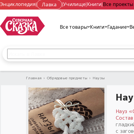
Энциклопедия
|
Лавка
|
Училище
|
Книги
|
Все проекты
Все товары
Книги
Гадание
В
Поиск по сайту
Введите текст и нажмите кнопку «Найти», чтобы 
Главная
›
Обрядовые предметы
›
Наузы
Нау
Науз «
Состав
гладки
с заго