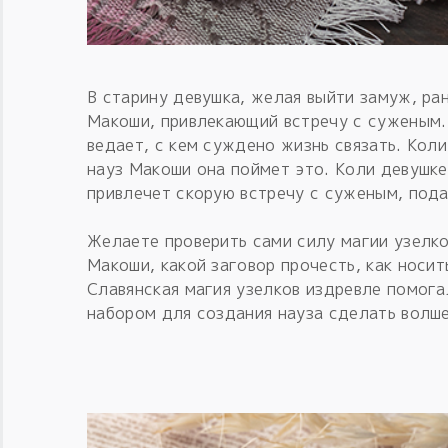
В старину девушка, желая выйти замуж, ра
Макоши, привлекающий встречу с суженым.
ведает, с кем суждено жизнь связать. Коли
науз Макоши она поймет это. Коли девушке
привлечет скорую встречу с суженым, пода
Желаете проверить сами силу магии узелко
Макоши, какой заговор прочесть, как носит
Славянская магия узелков издревле помога
набором для создания науза сделать волш