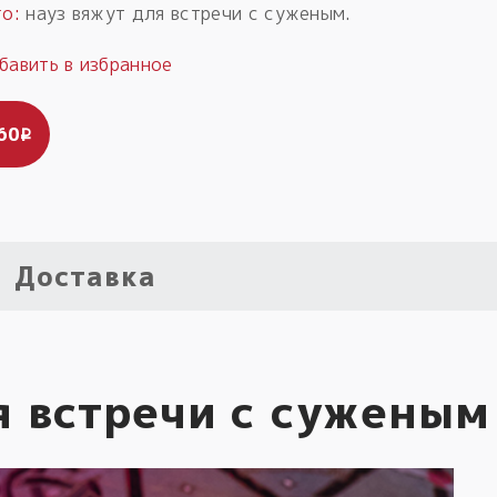
го:
науз вяжут для встречи с суженым.
60
i
Доставка
я встречи с суженым