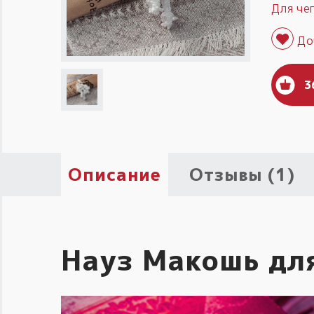
Для че
3
Описание
Отзывы (1)
Науз Макошь дл