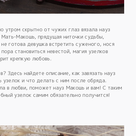
но утром скрытно от чужих глаз вязала науз
 Мать-Макошь, прядущая ниточки судьбы,
 не готова девушка встретить суженого, нося
 пора становиться невестой, магия узелков
рит крепкую любовь.
в? Здесь найдете описание, как завязать науз
ь узелок и что делать с ним после обряда.
ла в любви, поможет науз Макошь и вам! С таким
ебный узелок самим обязательно получится!