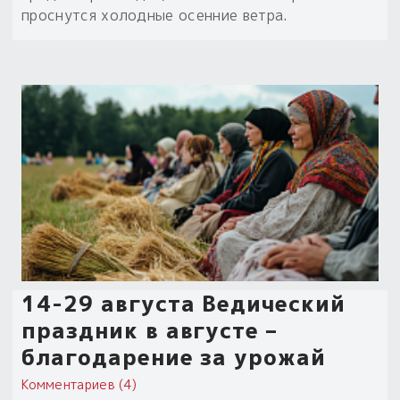
проснутся холодные осенние ветра.
Пыльный сундучок
большое обновление
Товары со скидкой
Новинки
Товары недели
Безоплатная доставка
на заказ от 4 тыс. руб. со скидкой
Оберег в подарок
к заказу от 3 тыс. руб.
14-29 августа Ведический
праздник в августе –
благодарение за урожай
Комментариев (4)