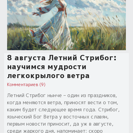
Обереги для дома и машины
Об авторе и издательстве
Предметы
Гадание он-лайн
Обрядовые предметы
Наборы для книг
Магические наборы
Расходные материалы
Приложение для гадания
Электронные книги
Для алтаря
Готовые заговоры и обряды
30 вариантов раскладов по системе Рез Рода:
Сундучок
Новые книги
Расходные материалы
в лавке!
8 августа Летний Стрибог:
С чего начать?
научимся мудрости
легкокрылого ветра
«Резы Рода. Нежиты» и «Резы
Рода.Духи-Хозяева» с колодами
Комментариев (9)
толковники со значениями, раскладами,
Летний Стрибог нынче – один из праздников,
толкованиями колод
когда меняются ветра, приносят вести о том,
каким будет следующее время года. Стрибог,
Узнать
языческий Бог Ветра у восточных славян,
первым новости приносит, да уж в августе,
среди жаркого дня, напоминает: скоро