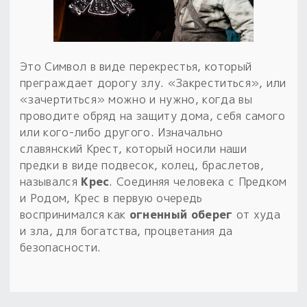
Обереги для дома и машины
Об авторе и издательстве
Предметы
Гадание он-лайн
Обрядовые предметы
Наборы для книг
Магические наборы
Расходные материалы
Приложение для гадания
Это Символ в виде перекрестья, который
Электронные книги
Для алтаря
Готовые заговоры и обряды
30 вариантов раскладов по системе Рез Рода:
преграждает дорогу злу. «Закреститься», или
Сундучок
Новые книги
«зачертиться» можно и нужно, когда вы
Расходные материалы
проводите обряд на защиту дома, себя самого
в лавке!
или кого-либо другого. Изначально
С чего начать?
славянский Крест, который носили наши
предки в виде подвесок, колец, браслетов,
«Резы Рода. Нежиты» и «Резы
назывался
Крес
. Соединяя человека с Предком
Рода.Духи-Хозяева» с колодами
и Родом, Крес в первую очередь
толковники со значениями, раскладами,
воспринимался как
огненный оберег
от худа
толкованиями колод
и зла, для богатства, процветания да
безопасности.
Узнать