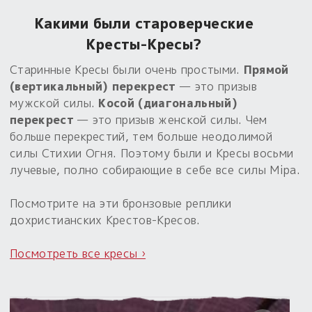
Какими были староверческие
Пыльный сундучок
большое обновление
Кресты-Кресы?
Товары со скидкой
Старинные Кресы были очень простыми.
Прямой
(вертикальный) перекрест
— это призыв
Новинки
мужской силы.
Косой (диагональный)
перекрест
— это призыв женской силы. Чем
Товары недели
больше перекрестий, тем больше неодолимой
силы Стихии Огня. Поэтому были и Кресы восьми
Безоплатная доставка
лучевые, полно собирающие в себе все силы Мiра.
на заказ от 4 тыс. руб. со скидкой
Посмотрите на эти бронзовые реплики
Оберег в подарок
дохристианских Крестов-Кресов.
к заказу от 3 тыс. руб.
Посмотреть все кресы ›