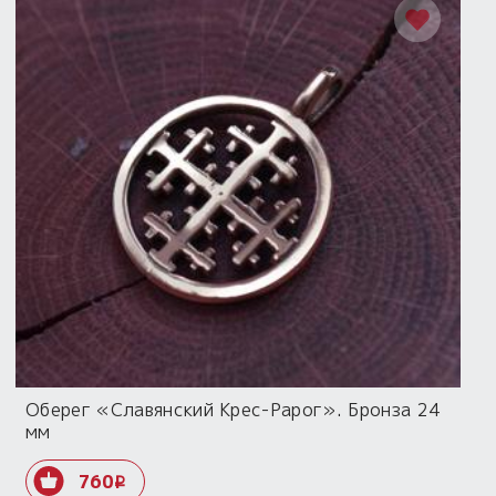
Оберег «Славянский Крес-Рарог». Бронза 24
мм
760
i