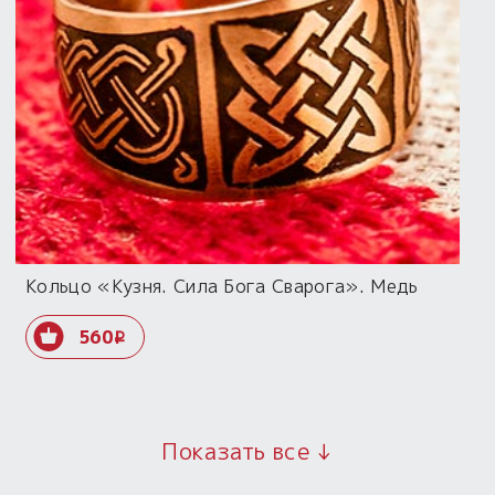
Кольцо «Кузня. Сила Бога Сварога». Медь
560
i
Показать все ↓