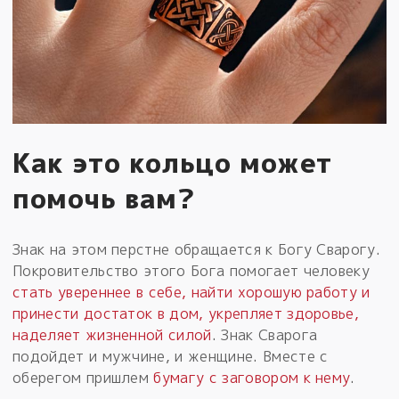
Как это кольцо может
помочь вам?
Знак на этом перстне обращается к Богу Сварогу.
Покровительство этого Бога помогает человеку
стать увереннее в себе, найти хорошую работу и
принести достаток в дом, укрепляет здоровье,
наделяет жизненной силой
. Знак Сварога
подойдет и мужчине, и женщине. Вместе с
оберегом пришлем
бумагу с заговором к нему
.