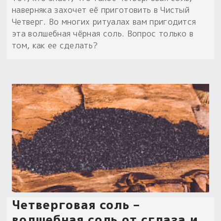
наверняка захочет её приготовить в Чистый
Пыльный сундучок
Четверг. Во многих ритуалах вам пригодится
большое обновление
эта волшебная чёрная соль. Вопрос только в
Товары со скидкой
том, как ее сделать?
Новинки
Товары недели
Безоплатная доставка
на заказ от 4 тыс. руб. со скидкой
Оберег в подарок
к заказу от 3 тыс. руб.
Четверговая соль –
волшебная соль от сглаза и