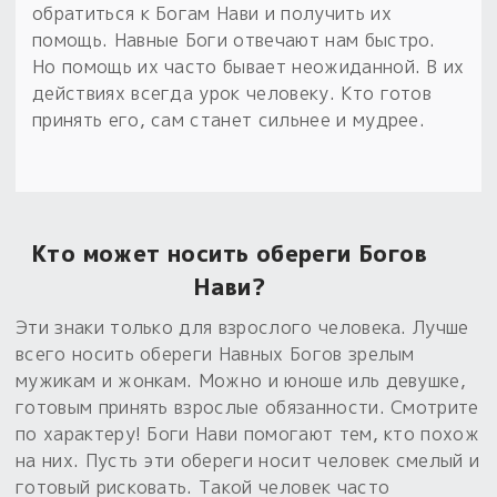
Обереги для дома и машины
Об авторе и издательстве
Предметы
обратиться к Богам Нави и получить их
Гадание он-лайн
Обрядовые предметы
помощь. Навные Боги отвечают нам быстро.
Наборы для книг
Магические наборы
Но помощь их часто бывает неожиданной. В их
Расходные материалы
Приложение для гадания
действиях всегда урок человеку. Кто готов
Электронные книги
Для алтаря
Готовые заговоры и обряды
принять его, сам станет сильнее и мудрее.
30 вариантов раскладов по системе Рез Рода:
Сундучок
Новые книги
Расходные материалы
в лавке!
С чего начать?
Кто может носить обереги Богов
Нави?
«Резы Рода. Нежиты» и «Резы
Рода.Духи-Хозяева» с колодами
Эти знаки только для взрослого человека. Лучше
толковники со значениями, раскладами,
всего носить обереги Навных Богов зрелым
толкованиями колод
мужикам и жонкам. Можно и юноше иль девушке,
готовым принять взрослые обязанности. Смотрите
Узнать
по характеру! Боги Нави помогают тем, кто похож
на них. Пусть эти обереги носит человек смелый и
готовый рисковать. Такой человек часто