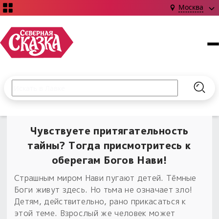
Москва
Поиск по сайту
Введите текст и нажмите кнопку «Найти», чтобы выполни
Найт
НОВИНКИ!
Сказки
Чувствуете притягательность
Книги
С чего начать?
тайны? Тогда присмотритесь к
Издания о Славянской культуре и ведовстве
Гадание
Новинки ›
оберегам Богов Нави!
Материалы
Коллекции
Магия
Готовые заговоры
Страшным миром Нави пугают детей. Тёмные
Наборы для курсов и книг
Для алтаря
Боги живут здесь. Но тьма не означает зло!
Библиография
Для чего:
Обереги славян нательные
Детям, действительно, рано прикасаться к
Расходные материалы
этой теме. Взрослый же человек может