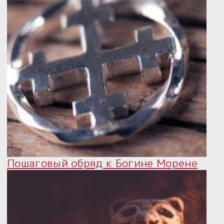
Пошаговый обряд к Богине Морене