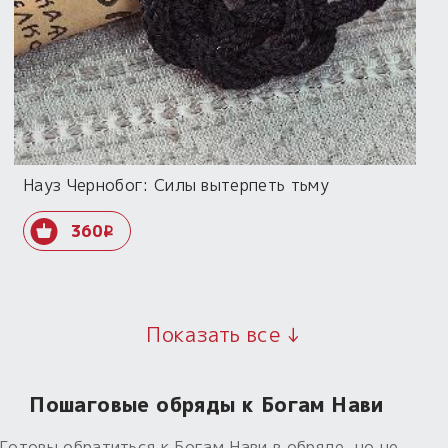
Науз Чернобог: Силы вытерпеть тьму
360
i
Показать все ↓
Пошаговые обряды к Богам Нави
Готовы обратиться к Богам Нави в обряде, но не