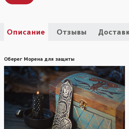
Пыльный сундучок
большое обновление
Товары со скидкой
Описание
Отзывы
Достав
Новинки
Товары недели
Оберег Морена для защиты
Безоплатная доставка
на заказ от 4 тыс. руб. со скидкой
Оберег в подарок
к заказу от 3 тыс. руб.