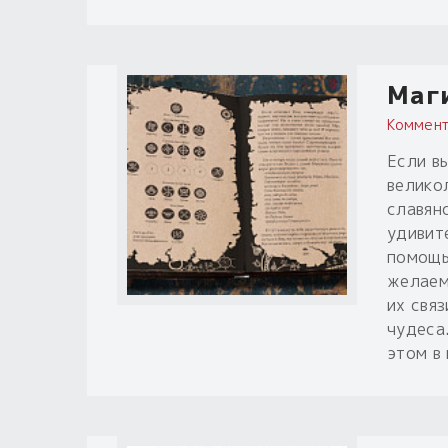
Маги
Коммент
Если в
велико
славян
удивит
помощь
желаем
их свя
чудеса
этом в