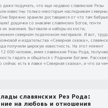
о даже подумать, что еще недавно славянские Резы
ыли известны только некоторым наследникам северны
 Они бережно хранили доставшиеся от что там бабуше
ушек! дощечки со знаками славянских Богов, почти
 их значения. Бытовали и наборы из кости,
ионном северном поделочном материале. И вот, труд
Бояновой и издательства «Северная сказка», славянс
ода получили широкую известность. На этот момент
 12 000 человек, имея славянские Резы Рода, получа
ность гадать и общаться с Родными Богами. Расскаж
о сейчас есть в лавке «Северная сказка», и что за че
лады славянских Рез Рода:
ние на любовь и отношения