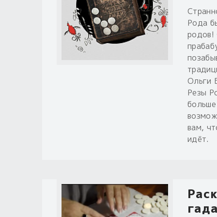
Странн
Рода б
родов!
прабаб
позабыв
традиц
Ольги 
Резы Р
больше
возмож
вам, чт
идёт.
Раск
гада