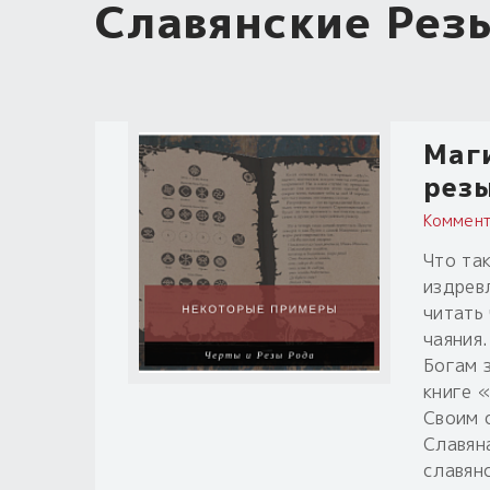
Славянские Резы
Маги
резы
Коммент
Что та
издрев
читать 
чаяния
Богам 
книге «
Своим 
Славян
славян