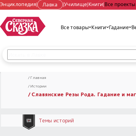
Энциклопедия
|
Лавка
|
Училище
|
Книги
|
Все проекты
Все товары
Книги
Гадание
В
Поиск по сайту
Введите текст и нажмите кнопку «Найти», чтобы 
Главная
Истории
Славянские Резы Рода. Гадание и ма
Темы историй