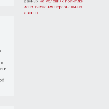
данных
на условиях политики
использования персональных
данных
а
ть
м и
об