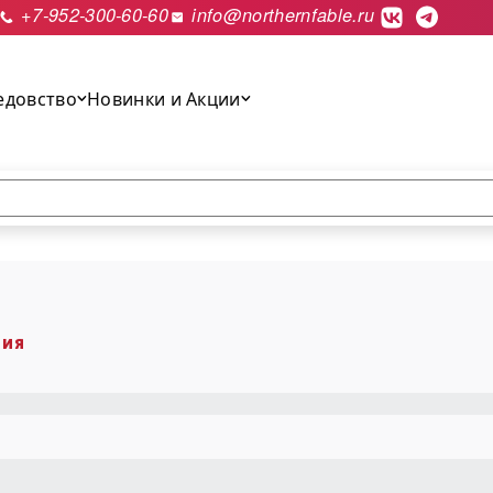
+7-952-300-60-60
info@northernfable.ru
едовство
Новинки и Акции
выполнить поиск.
гия