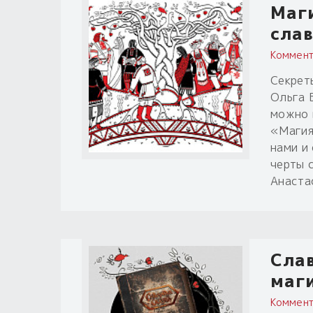
Маги
слав
Коммент
Секрет
Ольга Б
можно 
«Магия
нами и
черты 
Анаста
Слав
маги
Коммент