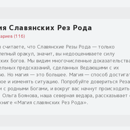
я Славянских Рез Рода
ариев (116)
ы считаете, что Славянские Резы Рода — только
лепный оракул, значит, вы недооцениваете силу
ских Богов. Мы видим многочисленные доказательств
ельных предсказаний, сделанных Ведающими с их
ю. Но магия — это большее. Магия — способ достига
ое и изменять ситуацию. Попробуйте довериться Реза
зи с родными Богами, и вокруг вас начнут происходить
. Ольга Боянова, наша северная ведара, рассказывает 
 книге «Магия славянских Рез Рода».