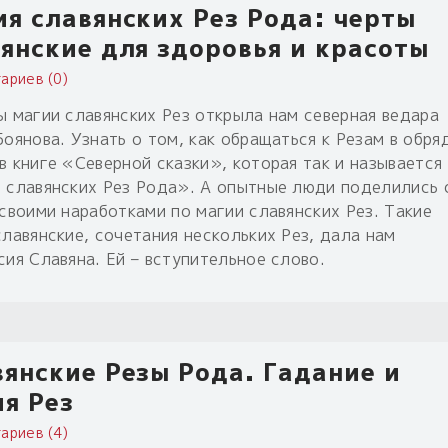
я славянских Рез Рода: черты
янские для здоровья и красоты
ариев (0)
ы магии славянских Рез открыла нам северная ведара
оянова. Узнать о том, как обращаться к Резам в обря
в книге «Северной сказки», которая так и называется
 славянских Рез Рода». А опытные люди поделились 
 своими наработками по магии славянских Рез. Такие
славянские, сочетания нескольких Рез, дала нам
сия Славяна. Ей – вступительное слово.
янские Резы Рода. Гадание и
я Рез
ариев (4)