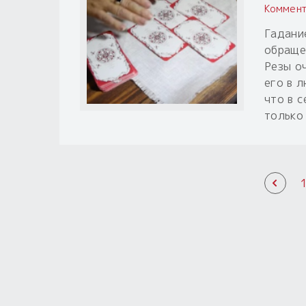
Коммент
Гадани
обраще
Резы о
его в л
что в 
только 