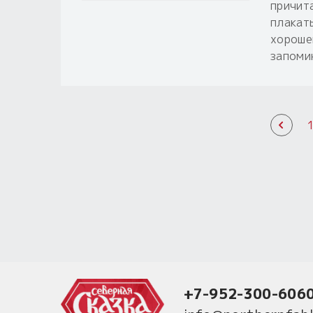
причит
плакат
хороше
запоми
+7-952-300-606