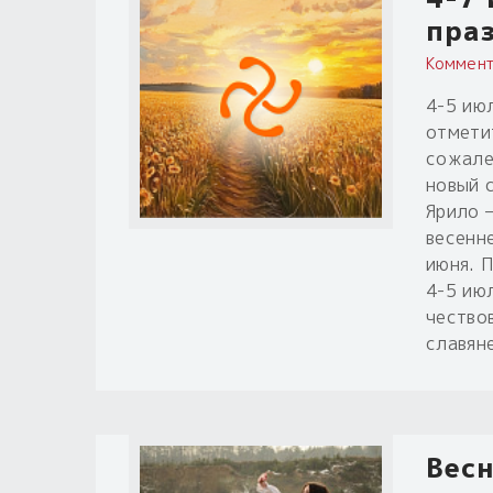
пра
Коммент
4-5 ию
отмети
сожале
новый 
Ярило 
весенн
июня. 
4-5 июл
чество
славян
Весн