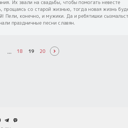
ания. Их звали на свадьбы, чтобы помогать невесте
ь, прощаясь со старой жизнью, тогда новая жизнь буд
й! Пели, конечно, и мужики. Да и ребятишки сызмальс
нали праздничные песни славян.
...
1
18
19
20
0