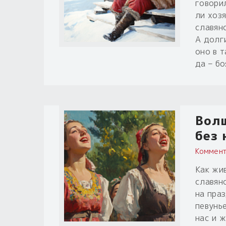
говори
ли хозя
славян
А долг
оно в 
да – бо
Волш
без 
Коммент
Как жив
славян
на пра
певунь
нас и 