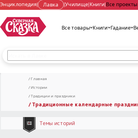
Энциклопедия
|
Лавка
|
Училище
|
Книги
|
Все проекты
Все товары
Книги
Гадание
В
Поиск по сайту
Введите текст и нажмите кнопку «Найти», чтобы 
Главная
Истории
Традиции и праздники
Традиционные календарные праздни
Темы историй