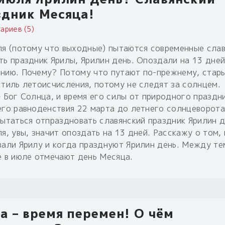
здник Месяца!
ариев (5)
ля (потому что выходные) пытаются современные сла
ть праздник Ярилы, Ярилин день. Опоздали на 13 дней
нию. Почему? Потому что путают по-прежнему, стары
стиль летоисчисления, потому не следят за солнцем.
– Бог Солнца, и время его силы от природного праздн
его равноденствия 22 марта до летнего солнцеворота
Пытаться отпраздновать славянский праздник Ярилин 
я, увы, значит опоздать на 13 дней. Расскажу о том, 
вали Ярилу и когда празднуют Ярилин день. Между те
е в июле отмечают день Месяца.
а – время перемен! О чём