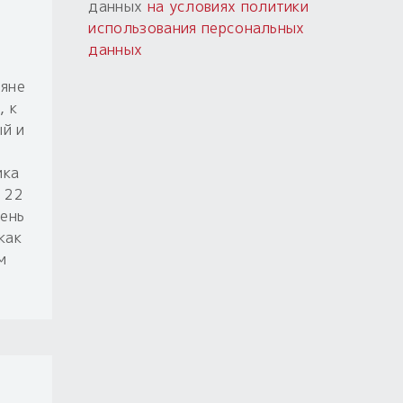
данных
на условиях политики
использования персональных
данных
вяне
, к
й и
ика
 22
день
как
м