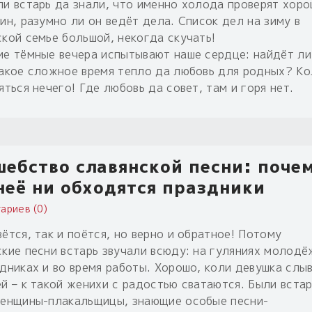
ли встарь да знали, что именно холода проверят хоро
ин, разумно ли он ведёт дела. Список дел на зиму в
ской семье большой, некогда скучать!
ие тёмные вечера испытывают наше сердце: найдёт ли
такое сложное время тепло да любовь для родных? Ко
яться нечего! Где любовь да совет, там и горя нет.
ебство славянской песни: поче
неё ни обходятся праздники
ариев (0)
ётся, так и поётся, но верно и обратное! Потому
ские песни встарь звучали всюду: на гуляниях молодё
здниках и во время работы. Хорошо, коли девушка слы
ей – к такой женихи с радостью сватаются. Были встар
женщины-плакальщицы, знающие особые песни-