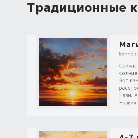
Традиционные к
Маг
Коммент
Сейчас 
солнце
Вот ва
рассто
Нави. А
Навьих
4-7