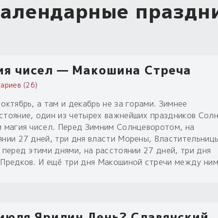
алендарные праздн
ия чисел — Макошина Стреча
ариев (26)
октябрь, а там и декабрь не за горами. Зимнее
стояние, один из четырех важнейших праздников Солн
м магия чисел. Перед Зимним Солнцеворотом, на
янии 27 дней, три дня власти Морены, Властительниц
 перед этими днями, на расстоянии 27 дней, три дня
 Предков. И ещё три дня Макошиной стречи между ни
 июля Ярилин День? Славянский