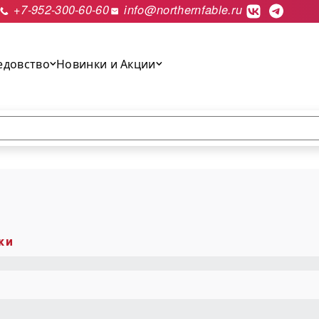
+7-952-300-60-60
info@northernfable.ru
едовство
Новинки и Акции
выполнить поиск.
ки