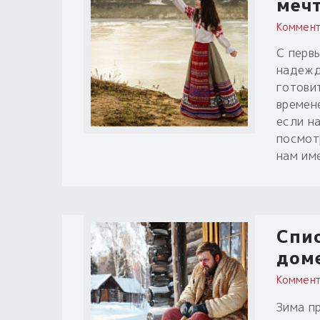
меч
Коммент
С перв
надежд
готови
времен
если н
посмот
нам им
Спис
доме
Коммент
Зима пр