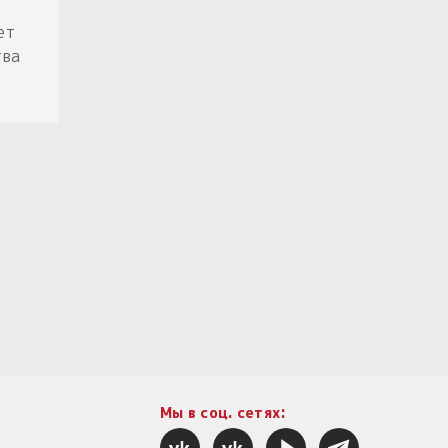
ет
тва
Мы в соц. сетях: