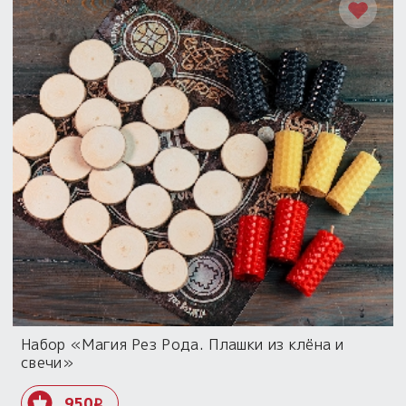
Набор «Магия Рез Рода. Плашки из клёна и
свечи»
950
i