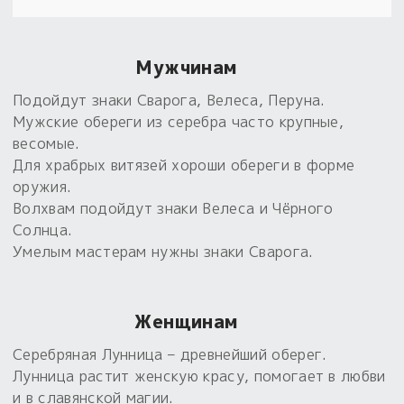
Пыльный сундучок
большое обновление
Мужчинам
Товары со скидкой
Подойдут знаки Сварога, Велеса, Перуна.
Новинки
Мужские обереги из серебра часто крупные,
весомые.
Товары недели
Для храбрых витязей хороши обереги в форме
оружия.
Безоплатная доставка
Волхвам подойдут знаки Велеса и Чёрного
на заказ от 4 тыс. руб. со скидкой
Солнца.
Умелым мастерам нужны знаки Сварога.
Оберег в подарок
к заказу от 3 тыс. руб.
Женщинам
Серебряная Лунница – древнейший оберег.
Лунница растит женскую красу, помогает в любви
и в славянской магии.