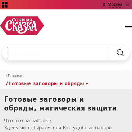
Москва
Поиск по сайту
Введите текст и нажмите кнопку «Найти», чтобы выполни
Найт
НОВИНКИ!
Главная
Сказки
Готовые заговоры и обряды
Книги
С чего начать?
Издания о Славянской культуре и ведовстве
Гадание
Новинки ›
Готовые заговоры и
Материалы
Коллекции
Магия
Готовые заговоры
обряды, магическая защита
Наборы для курсов и книг
Для алтаря
Библиография
Для чего:
Что это за наборы?
Обереги славян нательные
Расходные материалы
Здесь мы собираем для Вас удобные наборы