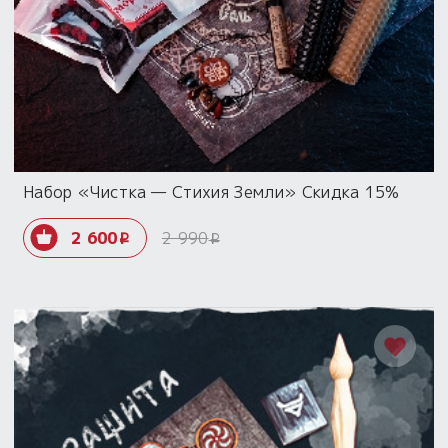
Набор «Чистка — Стихия Земли» Скидка 15%
2 600
2 990
i
i