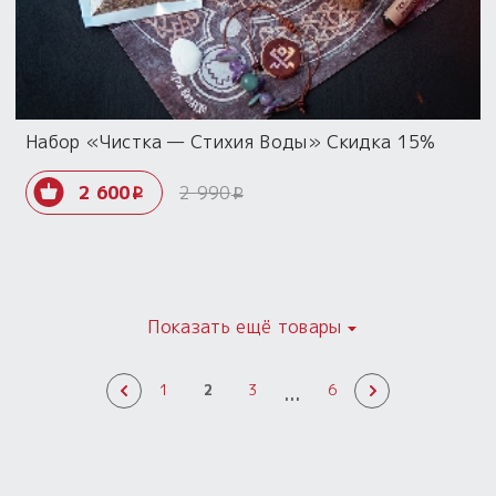
Набор «Чистка — Стихия Воды» Скидка 15%
2 600
2 990
i
i
Показать ещё товары
...
1
2
3
6