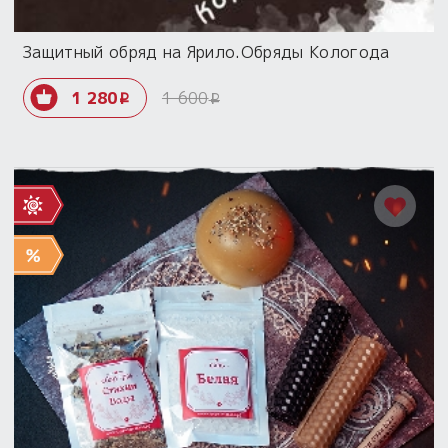
Защитный обряд на Ярило.Обряды Кологода
1 280
1 600
i
i