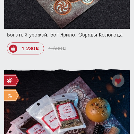
Богатый урожай. Бог Ярило. Обряды Кологода
1 280
1 600
i
i