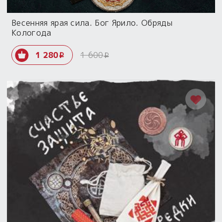
Весенняя ярая сила. Бог Ярило. Обряды
Кологода
1 280
1 600
i
i