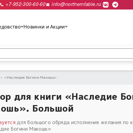
+7-952-300-60-60
info@northernfable.ru
едовство
Новинки и Акции
выполнить поиск.
›
«Наследие Богини Макошь»
ор для книги «Наследие Бо
ошь». Большой
зуется
для большого обряда исполнения желания по к
дие Богини Макошь»