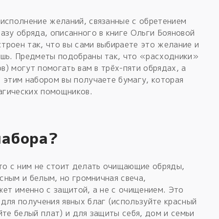
 исполнение желаний, связанные с обретением
азу обряда, описанного в книге Ольги Бояновой
строен так, что вы сами выбираете это желание и
ошь. Предметы подобраны так, что «расходники»
ов) могут помогать вам в трёх-пяти обрядах, а
 этим набором вы получаете бумагу, которая
магических помощников.
набора?
то с ним не стоит делать очищающие обряды,
асным и белым, но громничная свеча,
жет именно с защитой, а не с очищением. Это
для получения явных благ (используйте красный
йте белый плат) и для защиты себя, дом и семьи