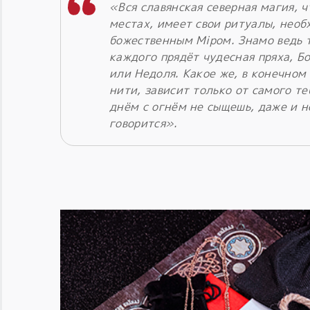
«Вся славянская северная магия, 
местах, имеет свои ритуалы, необх
божественным Мiром. Знамо ведь т
каждого прядёт чудесная пряха, Б
или Недоля. Какое же, в конечном
нити, зависит только от самого те
днём с огнём не сыщешь, даже и не
говорится».