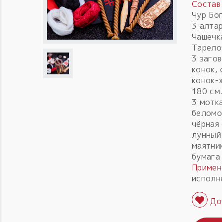
Состав
Чур Бо
3 алта
Чашечка
Тарело
3 заго
конок,
конок-
180 см.
3 мотк
беломо
чёрная
лунный
маятни
бумага
Примен
исполн