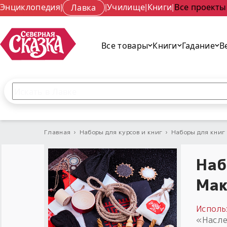
Энциклопедия
|
Лавка
|
Училище
|
Книги
|
Все проекты
Все товары
Книги
Гадание
В
Поиск по сайту
Введите текст и нажмите кнопку «Найти», чтобы 
Главная
›
Наборы для курсов и книг
›
Наборы для книг
Наб
Мак
Исполь
«Насле