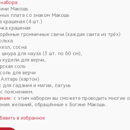
 набора:
гини Макошь
рных плата со знаком Макошь
 крашеная (4 шт.)
чка крашеная
ворённые громничные свечи (каждая свита из трёх)
 ольха
жезл, сосна
 шнура для науза (3 шт. по 60 см),
а кудели для верчи,
рская соль
 соль для верчи
 Алтарь (картон)
к для гадания и магии, латунь
 с пояснением.
ение:
с этим набором вы сможете проводить многие 
ения желаний, обращённые к Богине Макошь.