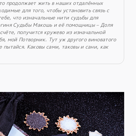
что продолжает жить в наших отдалённых
одимые для того, чтобы установить связь с
ебе, что изначальные нити судьбы для
огиня Судьбы Макошь и её помощницы – Доля
 счёте, получится кружево из изначальной
бя, мой Потворник. Тут уж другого виноватого
 пытайся. Каковы сами, таковы и сани, как