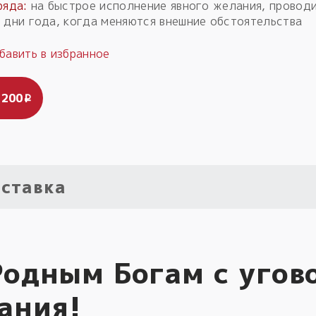
ряда:
на быстрое исполнение явного желания, провод
 дни года, когда меняются внешние обстоятельства
 200
i
ставка
Родным Богам с угов
ания!