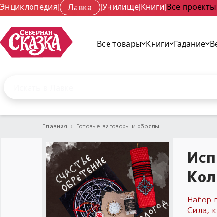
Энциклопедия
|
Лавка
|
Училище
|
Книги
|
Все проекты
Все товары
Книги
Гадание
В
Поиск по сайту
Введите текст и нажмите кнопку «Найти», чтобы 
Главная
›
Готовые заговоры и обряды
Исп
Кол
Набор 
Сила, 