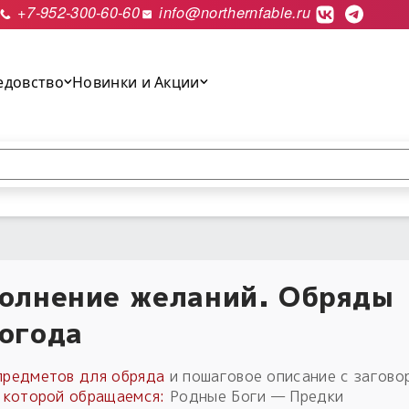
+7-952-300-60-60
info@northernfable.ru
едовство
Новинки и Акции
выполнить поиск.
олнение желаний. Обряды
огода
предметов для обряда
и пошаговое описание с загово
к которой обращаемся:
Родные Боги — Предки