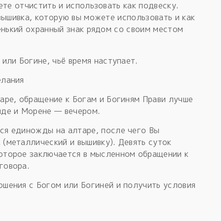
ете отчистить и использовать как подвеску.
вышивка, которую вы можете использовать и как
енький охранный знак рядом со своим местом
 или Богине, чьё время наступает.
елания
аре, обращение к Богам и Богиням Прави лучше
яде и Морене — вечером.
ся единожды на алтаре, после чего Вы
 (металлический и вышивку). Девять суток
оторое заключается в мысленном обращении к
говора.
ошения с Богом или Богиней и получить условия