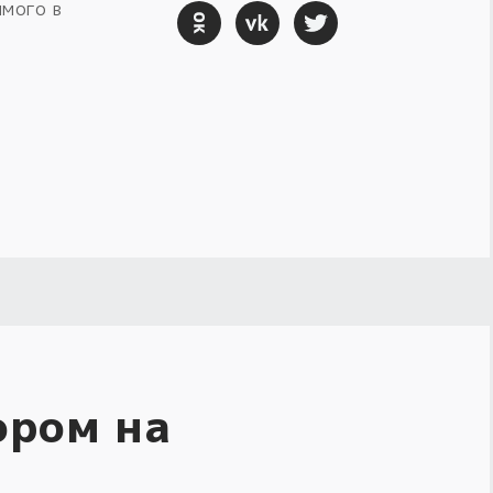
имого в
ором на