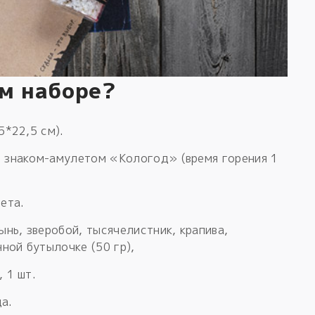
ом наборе?
5*22,5 см).
о знаком-амулетом «Кологод» (время горения 1
ета.
ынь, зверобой, тысячелистник, крапива,
нной бутылочке (50 гр),
 1 шт.
а.