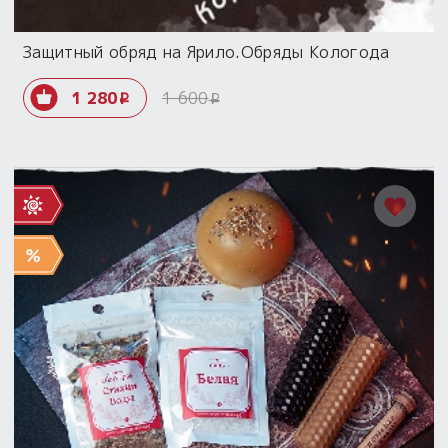
Защитный обряд на Ярило.Обряды Кологода
1 280
1 600
i
i