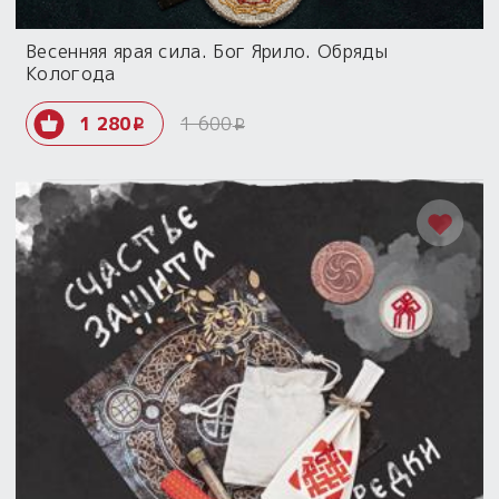
Весенняя ярая сила. Бог Ярило. Обряды
Кологода
1 280
1 600
i
i