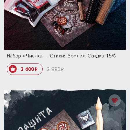
Набор «Чистка — Стихия Земли» Скидка 15%
2 600
2 990
i
i