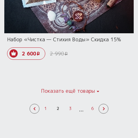
Набор «Чистка — Стихия Воды» Скидка 15%
2 600
2 990
i
i
Показать ещё товары
...
1
2
3
6