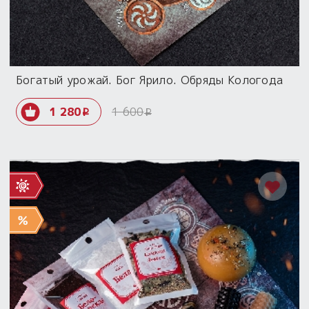
Богатый урожай. Бог Ярило. Обряды Кологода
1 280
1 600
i
i