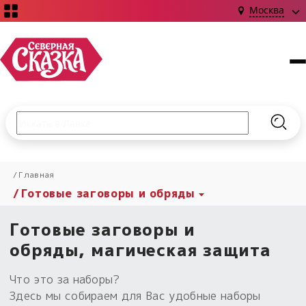
Москва
Поиск по сайту
Введите текст и нажмите кнопку «Найти», чтобы выполни
Найт
НОВИНКИ!
Главная
Сказки
Готовые заговоры и обряды
Книги
С чего начать?
Издания о Славянской культуре и ведовстве
Гадание
Новинки ›
Готовые заговоры и
Материалы
Коллекции
Магия
Готовые заговоры
обряды, магическая защита
Наборы для курсов и книг
Для алтаря
Библиография
Для чего:
Что это за наборы?
Обереги славян нательные
Расходные материалы
Здесь мы собираем для Вас удобные наборы