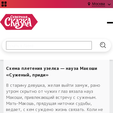
Москва
Поиск по сайту
Введите текст и нажмите кнопку «Найти», чтобы выполни
Найт
НОВИНКИ!
Сказки
Схема плетения узелка — науза Макоши
Книги
С чего начать?
«Суженый, приди»
Издания о Славянской культуре и ведовстве
Гадание
Новинки ›
Материалы
В старину девушка, желая выйти замуж, рано
Коллекции
Магия
Готовые заговоры
утром скрытно от чужих глаз вязала науз
Наборы для курсов и книг
Для алтаря
Макоши, привлекающий встречу с суженым.
Библиография
Для чего:
Мать-Макошь, прядущая ниточки судьбы,
Обереги славян нательные
Расходные материалы
ведает, с кем суждено жизнь связать. Коли не