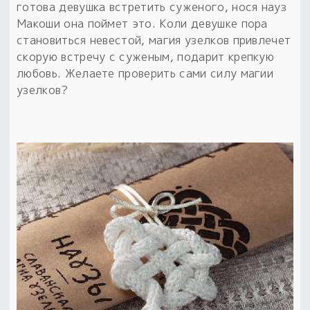
Обереги для дома и машины
Об авторе и издательстве
Предметы
готова девушка встретить суженого, нося науз
Гадание он-лайн
Макоши она поймет это. Коли девушке пора
Обрядовые предметы
Наборы для книг
Магические наборы
становиться невестой, магия узелков привлечет
Расходные материалы
Приложение для гадания
скорую встречу с суженым, подарит крепкую
Электронные книги
Для алтаря
любовь. Желаете проверить сами силу магии
Готовые заговоры и обряды
30 вариантов раскладов по системе Рез Рода:
узелков?
Сундучок
Новые книги
Расходные материалы
в лавке!
С чего начать?
«Резы Рода. Нежиты» и «Резы
Рода.Духи-Хозяева» с колодами
толковники со значениями, раскладами,
толкованиями колод
Узнать