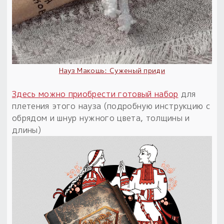
Пыльный сундучок
большое обновление
Товары со скидкой
Новинки
Науз Макошь: Суженый приди
Товары недели
Здесь можно приобрести готовый набор
для
плетения этого науза (подробную инструкцию с
Безоплатная доставка
обрядом и шнур нужного цвета, толщины и
на заказ от 4 тыс. руб. со скидкой
длины)
Оберег в подарок
к заказу от 3 тыс. руб.