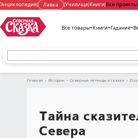
Энциклопедия
|
Лавка
|
Училище
|
Книги
|
Все проекты
Все товары
Книги
Гадание
В
Поиск по сайту
Введите текст и нажмите кнопку «Найти», чтобы 
Главная
›
Истории
›
Северные легенды и сказки
›
О с
Тайна сказите
Севера