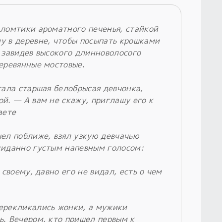
 ломтики ароматного печенья, стайкой
у в деревне, чтобы посыпать крошками
 завидев высокого длинноволосого
деревянные мостовые.
тала старшая белобрысая девчонка,
й. — А вам не скажу, приглашу его к
аете
шел поближе, взял узкую девчачью
жиданно густым напевным голосом:
 своему, давно его не видал, есть о чем
ерекликались жонки, а мужики
ь. Вечером, кто пришел первым к