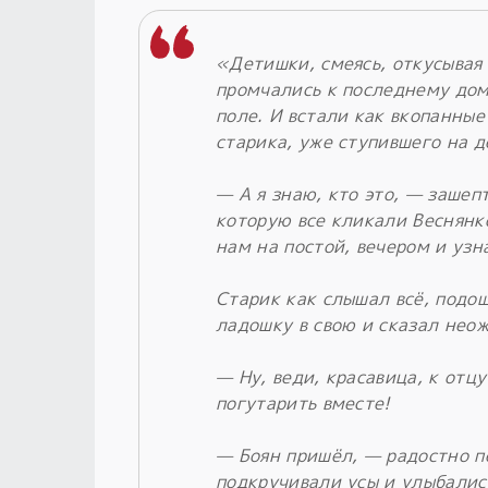
«Детишки, смеясь, откусывая
промчались к последнему дом
поле. И встали как вкопанные
старика, уже ступившего на 
— А я знаю, кто это, — зашеп
которую все кликали Веснянко
нам на постой, вечером и узн
Старик как слышал всё, подо
ладошку в свою и сказал нео
— Ну, веди, красавица, к отцу
погутарить вместе!
— Боян пришёл, — радостно п
подкручивали усы и улыбалис