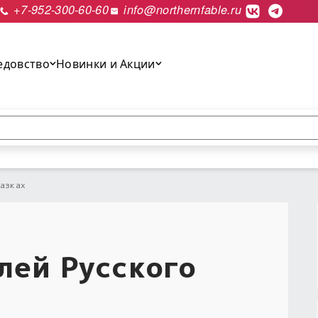
+7-952-300-60-60
info@northernfable.ru
едовство
Новинки и Акции
выполнить поиск.
казках
лей Русского