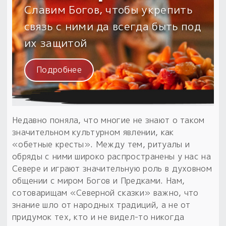
Обереги для дома и машины
Об авторе и издательстве
Предметы
Славим Богов, чтобы укрепить
Гадание он-лайн
Обрядовые предметы
связь с ними да всегда быть под
Наборы для книг
Магические наборы
Расходные материалы
Приложение для гадания
их защитой
Электронные книги
Для алтаря
Готовые заговоры и обряды
30 вариантов раскладов по системе Рез Рода:
Подробнее
Сундучок
Новые книги
Расходные материалы
в лавке!
С чего начать?
Недавно поняла, что многие не знают о таком
«Резы Рода. Нежиты» и «Резы
значительном культурном явлении, как
Рода.Духи-Хозяева» с колодами
«обетные кресты». Между тем, ритуалы и
толковники со значениями, раскладами,
обряды с ними широко распространены у нас на
толкованиями колод
Севере и играют значительную роль в духовном
общении с миром Богов и Предками. Нам,
Узнать
сотоварищам «Северной сказки» важно, что
знание шло от народных традиций, а не от
придумок тех, кто и не видел-то никогда