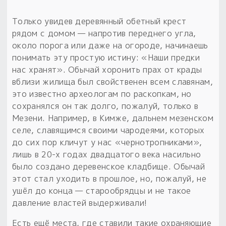
Только увидев деревянный обетный крест
рядом с домом — напротив переднего угла,
около порога или даже на огороде, начинаешь
понимать эту простую истину: «Наши предки
нас хранят». Обычай хоронить прах от крады
вблизи жилища был свойственен всем славянам,
это известно археологам по раскопкам, но
сохранялся он так долго, пожалуй, только в
Мезени. Например, в Кимже, дальнем мезенском
селе, славящимся своими чародеями, которых
до сих пор кличут у нас «чернотропниками»,
лишь в 20-х годах двадцатого века насильно
было создано деревенское кладбище. Обычай
этот стал уходить в прошлое, но, пожалуй, не
ушёл до конца — старообрядцы и не такое
давление властей выдерживали!
Есть ещё места, где ставили такие охраняющие