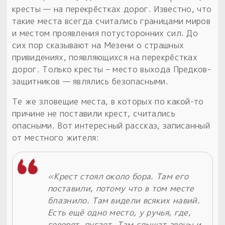
кресты — на перекрёстках дорог. Известно, что
такие места всегда считались границами миров
и местом проявления потусторонних сил. До
сих пор сказывают на Мезени о страшных
привидениях, появляющихся на перекрёстках
дорог. Только кресты – место выхода Предков-
защитников — являлись безопасными.
Те же зловещие места, в которых по какой-то
причине не поставили крест, считались
опасными. Вот интересный рассказ, записанный
от местного жителя:
«Крест стоял около бора. Там его
поставили, потому что в том месте
блазнило. Там видели всяких навий.
Есть ещё одно место, у ручья, где,
говорят, пугает. Там слышат звоны и