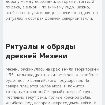
дорогу между деревнями, которая летом идёт
по реке, а зимой – по зимнему льду. Важно,
Пыльный сундучок
чтобы вы получили представление о подлинных
большое обновление
ритуалах и обрядах древней северной земли.
Товары со скидкой
Новинки
Товары недели
Ритуалы и обряды
Безоплатная доставка
древней Мезени
на заказ от 4 тыс. руб. со скидкой
Мезень раскинулась на краю земли территорией
Оберег в подарок
в 35 тысяч квадратных километров, что поболе
к заказу от 3 тыс. руб.
будет всего Бельгийского государства. На
севере плещется Белое море, и ложится
холодным кольцом Северный полярный круг.
Неспешно текут реки, полные красной рыбы,
изгибаясь под напором непроходимой тайги. И