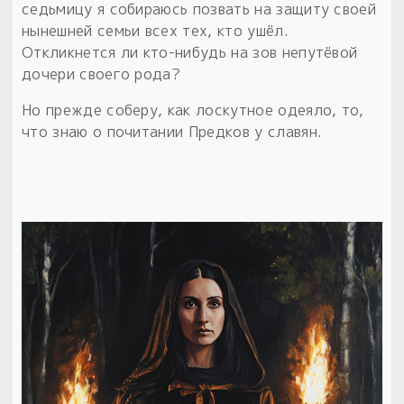
Обереги для дома и машины
Об авторе и издательстве
Предметы
седьмицу я собираюсь позвать на защиту своей
Гадание он-лайн
нынешней семьи всех тех, кто ушёл.
Обрядовые предметы
Наборы для книг
Магические наборы
Откликнется ли кто-нибудь на зов непутёвой
Расходные материалы
Приложение для гадания
дочери своего рода?
Электронные книги
Для алтаря
Готовые заговоры и обряды
30 вариантов раскладов по системе Рез Рода:
Но прежде соберу, как лоскутное одеяло, то,
Сундучок
Новые книги
что знаю о почитании Предков у славян.
Расходные материалы
в лавке!
С чего начать?
«Резы Рода. Нежиты» и «Резы
Рода.Духи-Хозяева» с колодами
толковники со значениями, раскладами,
толкованиями колод
Узнать