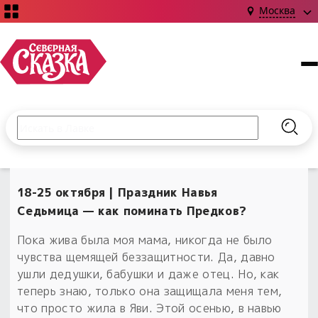
Москва
Поиск по сайту
Введите текст и нажмите кнопку «Найти», чтобы выполни
Найт
НОВИНКИ!
Сказки
18-25 октября | Праздник Навья
Книги
С чего начать?
Седьмица — как поминать Предков?
Издания о Славянской культуре и ведовстве
Гадание
Новинки ›
Материалы
Пока жива была моя мама, никогда не было
Коллекции
Магия
Готовые заговоры
чувства щемящей беззащитности. Да, давно
Наборы для курсов и книг
Для алтаря
ушли дедушки, бабушки и даже отец. Но, как
Библиография
Для чего:
теперь знаю, только она защищала меня тем,
Обереги славян нательные
Расходные материалы
что просто жила в Яви. Этой осенью, в навью