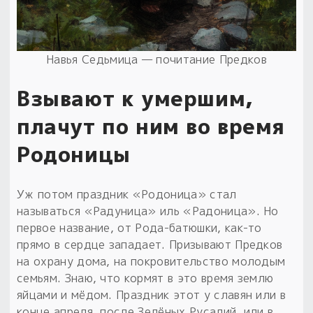
Навья Седьмица — почитание Предков
Взывают к умершим,
плачут по ним во время
Родоницы
Уж потом праздник «Родоница» стал
называться «Радуница» иль «Радоница». Но
первое название, от Рода-батюшки, как-то
прямо в сердце западает. Призывают Предков
на охрану дома, на покровительство молодым
семьям. Знаю, что кормят в это время землю
яйцами и мёдом. Праздник этот у славян или в
конце апреля, после Зелёных Русалий, или в