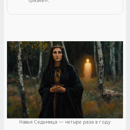
тризне».
Навья Седьмица — четыре раза в году