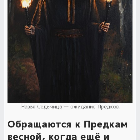
Пыльный сундучок
большое обновление
Товары со скидкой
Новинки
Товары недели
Безоплатная доставка
на заказ от 4 тыс. руб. со скидкой
Оберег в подарок
к заказу от 3 тыс. руб.
Навья Седьмица — ожидание Предков
Обращаются к Предкам
весной, когда ещё и