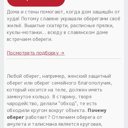
Пыльный сундучок
Дома и стены помогают, когда дом защищён от
большое обновление
худа! Потому славяне украшали оберегами своё
Товары со скидкой
жильё. Вышитые скатерти, расписные прялки,
куклы-мотанки... всюду в славянском доме
Новинки
встречаем обереги.
Товары недели
Посмотреть подборку →
Безоплатная доставка
на заказ от 4 тыс. руб. со скидкой
Любой оберег, например, женский защитный
оберег или оберег семейного благополучия,
Оберег в подарок
который носится на теле, должен иметь
к заказу от 3 тыс. руб.
замкнутое кольцо. В старину, творя
чародейство, делали "обход", те есть
обходили кругом вокруг объекта.
Почему
оберег
работает? Отличием оберега от
амулета и талисмана является круговая,