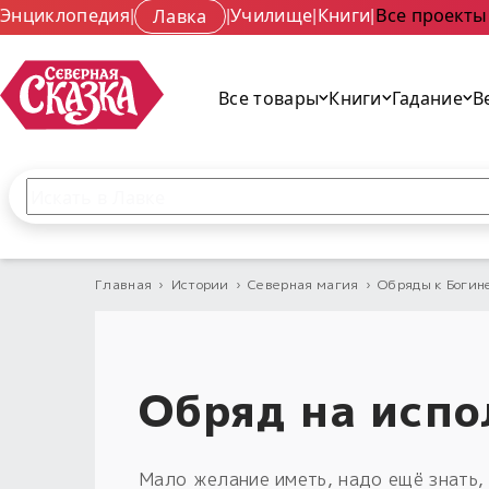
Энциклопедия
|
Лавка
|
Училище
|
Книги
|
Все проекты
Все товары
Книги
Гадание
В
Поиск по сайту
Введите текст и нажмите кнопку «Найти», чтобы 
Главная
›
Истории
›
Северная магия
›
Обряды к Богин
Обряд на исп
Мало желание иметь, надо ещё знать, 