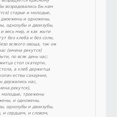
 возрадуется красному
бы возрадовались бы нам
тся) старые и молодые,
 двоежены и одножены,
ы, однозубы и двоизубы,
 и весь мир, и как жыти
гут без хлеба и без соли,
безо всякого овоща, так ож
нас (имена рекутся)
ыти, по всяк день час;
житца стол скатерти,
стола, а хлеб держитца
колач ествы сахарние,
ы держались нас,
мена рекутся),
и молодые, троежены
жены, и одножены,
ы, однозубы и двоизубы,
, и сердцем, и словом,