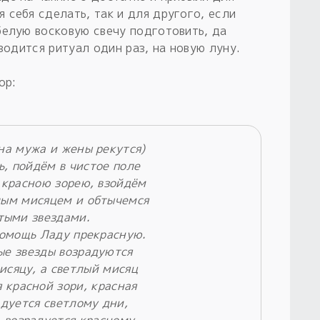
 себя сделать, так и для другого, если
белую восковую свечу подготовить, да
водится ритуал один раз, на новую луну.
ор:
на мужа и жены рекутся)
ь, пойдём в чистое поле
 красною зорею, взойдём
лым мисяцем и обтычемся
тыми звездами.
помощь Ладу прекрасную.
ые звезды возрадуются
исяцу, а светлый мисяц
 красной зори, красная
адуется светлому дни,