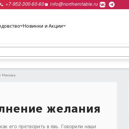
+7-952-300-60-60
info@northernfable.ru
едовство
Новинки и Акции
выполнить поиск.
е Макошь
олнение желания
как его претворить в явь. Говорили наши