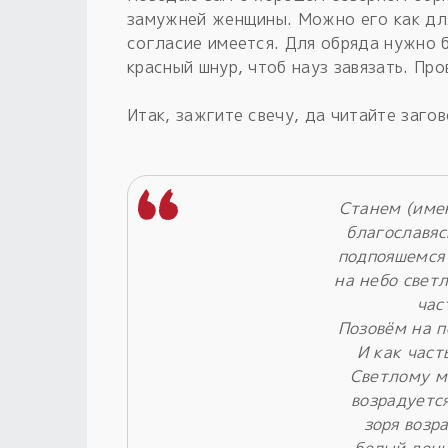
замужней женщины. Можно его как для
согласие имеется. Для обряда нужно 
красный шнур, чтоб науз завязать. Про
Итак, зажгите свечу, да читайте загов
Станем (име
благославяс
подпояшемся
на небо свет
час
Позовём на 
И как част
Светлому м
возрадуется
зоря возр