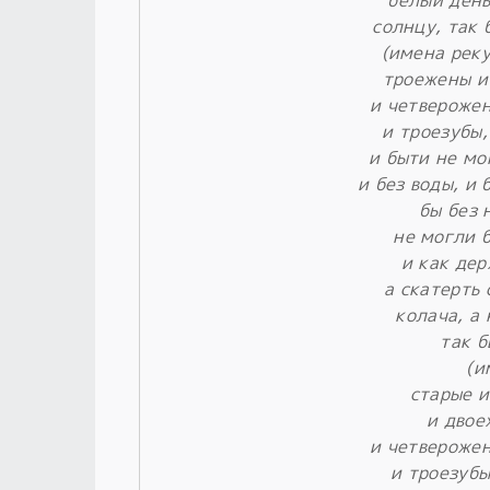
белый день
солнцу, так 
(имена реку
троежены и
и четверожен
и троезубы,
и быти не мо
и без воды, и 
бы без 
не могли б
и как дер
а скатерть 
колача, а 
так б
(и
старые 
и двое
и четверожен
и троезубы