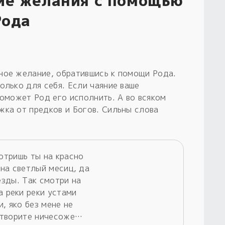
ие желания с помощью
Рода
ное желание, обратившись к помощи Рода.
олько для себя. Если чаяние ваше
поможет Род его исполнить. А во всяком
жка от предков и Богов. Сильны слова
отришь ты на красно
 на светлый месиц, да
ёзды. Так смотри на
а реки реки устами
и, яко без мене не
творите ничесоже…