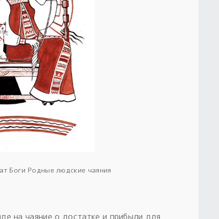
ат Боги Родные людские чаяния
де на чаяние о достатке и прибыли для