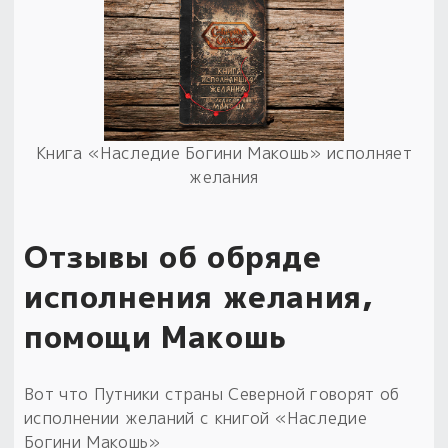
Пыльный сундучок
большое обновление
Товары со скидкой
Новинки
Книга «Наследие Богини Макошь» исполняет
желания
Товары недели
Безоплатная доставка
Отзывы об обряде
на заказ от 4 тыс. руб. со скидкой
исполнения желания,
Оберег в подарок
к заказу от 3 тыс. руб.
помощи Макошь
Вот что Путники страны Северной говорят об
исполнении желаний с книгой «Наследие
Богини Макошь»