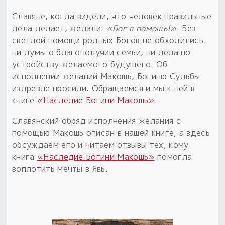
Обереги для дома и машины
Об авторе и издательстве
Предметы
Гадание он-лайн
Славяне, когда видели, что человек правильные
Обрядовые предметы
Наборы для книг
Магические наборы
дела делает, желали:
«Бог в помощь!»
. Без
Расходные материалы
Приложение для гадания
светлой помощи родных Богов не обходились
Электронные книги
Для алтаря
ни думы о благополучии семьи, ни дела по
Готовые заговоры и обряды
30 вариантов раскладов по системе Рез Рода:
устройству желаемого будущего. Об
Сундучок
Новые книги
Расходные материалы
исполнении желаний Макошь, Богиню Судьбы
в лавке!
издревле просили. Обращаемся и мы к ней в
С чего начать?
книге
«Наследие Богини Макошь»
.
Славянский обряд исполнения желания с
«Резы Рода. Нежиты» и «Резы
помощью Макошь описан в нашей книге, а здесь
Рода.Духи-Хозяева» с колодами
обсуждаем его и читаем отзывы тех, кому
толковники со значениями, раскладами,
книга
«Наследие Богини Макошь»
помогла
толкованиями колод
воплотить мечты в Явь.
Узнать