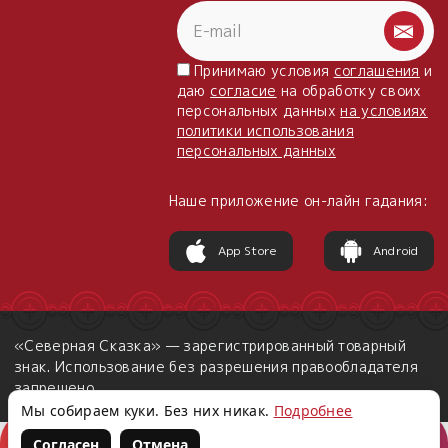
Принимаю условия
соглашения
и
даю
согласие
на обработку своих
персональных данных
на условиях
политики использования
персональных данных
Наше приложение он-лайн гадания:
App Store
Android
«Северная Сказка» — зарегистрированный товарный
знак. Использование без разрешения правообладателя
запрещено.
Мы собираем куки. Без них никак.
Подробнее
Согласен
Отмена